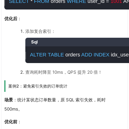
SELECT
*
FROM
 orders 
WHERE
 user_id 
=
1001
A
优化后
：
添加复合索引：
Sql
ALTER
TABLE
 orders 
ADD
INDEX
 idx_use
查询耗时降至 10ms，QPS 提升 20 倍！
案例2：避免索引失效的订单统计
场景
：统计某状态订单数量，原 SQL 索引失效，耗时
500ms。
优化前
：