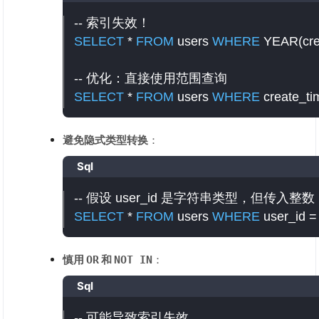
-- 索引失效！
SELECT
*
FROM
 users 
WHERE
 YEAR
(
cr
-- 优化：直接使用范围查询
SELECT
*
FROM
 users 
WHERE
 create_ti
避免隐式类型转换
：
Sql
-- 假设 user_id 是字符串类型，但传入整数
SELECT
*
FROM
 users 
WHERE
 user_id 
=
慎用
和
：
OR
NOT IN
Sql
-- 可能导致索引失效