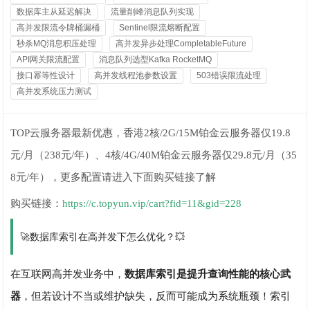
数据库主从延迟解决
流量削峰消息队列实现
高并发限流令牌桶漏桶
Sentinel限流熔断配置
秒杀MQ消息积压处理
高并发异步处理CompletableFuture
API网关限流配置
消息队列选型Kafka RocketMQ
接口幂等性设计
高并发线程池参数设置
503错误限流处理
高并发系统压力测试
TOP云服务器最新优惠，香港2核/2G/15M铂金云服务器仅19.8
元/月（238元/年）、4核/4G/40M铂金云服务器仅29.8元/月（35
8元/年），更多配置请进入下面购买链接了解
购买链接：
https://c.topyun.vip/cart?fid=11&gid=228
🚀数据库索引在高并发下怎么优化？💥
在互联网高并发业务中，
数据库索引是提升查询性能的核心武
器
，但若设计不当或维护缺失，反而可能成为系统瓶颈！索引