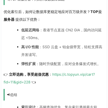
优化索引后，如何让数据库更稳定地应对百万级并发？
TOP云
服务器
提供以下优势：
低延迟网络
：香港节点直连 CN2 GIA，国内访问延
迟 <50ms。
高 I/O 性能
：SSD 云盘 + 铂金级带宽，轻松支撑高
并发读写。
弹性扩展
：随时升级配置，应对业务爆发式增长。
👉
立即选购，享受超值优惠
：
https://c.topyun.vip/cart?
fid=11&gid=228
👈
📢总结
索引设计
：高频查询优先、复合索引遵循最左前