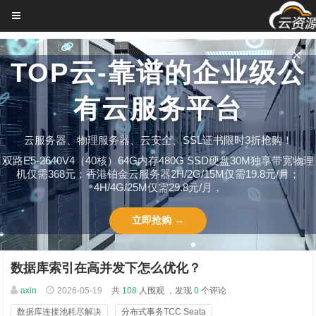
✕
TOP云-靠谱的企业级公
有云服务平台
云服务器、物理服务器、云安全、SSL证书限时3折抢购！
双路E5-2640V4（40核）64G内存480G SSD硬盘30M独享带宽物理
机仅需368元；香港铂金云服务器2H/2G/15M仅需19.8元/月；
4H/4G/25M仅需29.8元/月，
立即抢购 →
数据库索引在高并发下怎么优化？
axin
2026-05-19
共
108
人围观 ，发现
0
个评论
数据库连接池耗尽解决
分布式事务TCC Seata