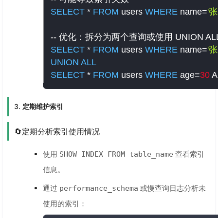
SELECT
*
FROM
 users 
WHERE
 name
=
'张
-- 优化：拆分为两个查询或使用 UNION AL
SELECT
*
FROM
 users 
WHERE
 name
=
'张
UNION
ALL
SELECT
*
FROM
 users 
WHERE
 age
=
30
A
3.
定期维护索引
🔄定期分析索引使用情况
使用
查看索引
SHOW INDEX FROM table_name
信息。
通过
或慢查询日志分析未
performance_schema
使用的索引：