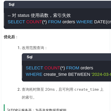
Sql
-- 对 status 使用函数，索引失效
SELECT
COUNT
(
*
)
FROM
 orders 
WHERE
 DATE
(
c
优化后
：
改用范围查询：
Sql
SELECT
COUNT
(
*
)
FROM
WHERE
 create_time 
BETWEEN
'2024-03-
查询耗时降至 20ms，且可利用
上
create_time
的索引。
🚀TOP云服务器：为高并发数据库赋能