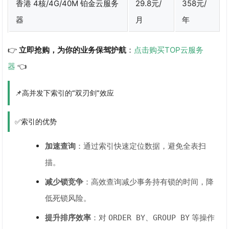
香港 4核/4G/40M 铂金云服务
29.8元/
358元/
器
月
年
👉
立即抢购，为你的业务保驾护航
：
点击购买TOP云服务
器
👈
📌高并发下索引的“双刃剑”效应
✅索引的优势
加速查询
：通过索引快速定位数据，避免全表扫
描。
减少锁竞争
：高效查询减少事务持有锁的时间，降
低死锁风险。
提升排序效率
：对
、
等操作
ORDER BY
GROUP BY