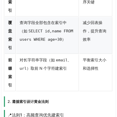
索
序关键
引
覆
查询字段全部包含在索引中
减少回表操
盖
（如
作，提升查询
SELECT id,name FROM
索
）
效率
users WHERE age=30
引
前
对长字符串字段（如
、
平衡索引大小
email
缀
）取前 N 个字符建索引
和选择性
url
索
引
2.
遵循索引设计黄金法则
📍法则1：高频查询优先建索引