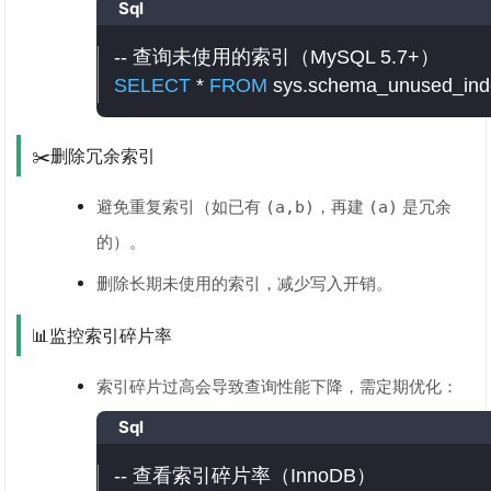
Sql
-- 查询未使用的索引（MySQL 5.7+）
SELECT
*
FROM
 sys
.
schema_unused_ind
✂️删除冗余索引
避免重复索引（如已有
，再建
是冗余
(a,b)
(a)
的）。
删除长期未使用的索引，减少写入开销。
📊监控索引碎片率
索引碎片过高会导致查询性能下降，需定期优化：
Sql
-- 查看索引碎片率（InnoDB）