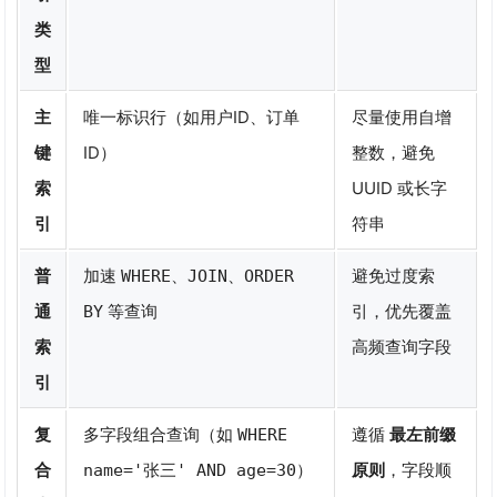
类
型
主
唯一标识行（如用户ID、订单
尽量使用自增
键
ID）
整数，避免
索
UUID 或长字
引
符串
普
加速
、
、
避免过度索
WHERE
JOIN
ORDER
通
等查询
引，优先覆盖
BY
索
高频查询字段
引
复
多字段组合查询（如
遵循
最左前缀
WHERE
合
）
原则
，字段顺
name='张三' AND age=30