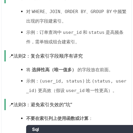
对
、
、
、
中频繁
WHERE
JOIN
ORDER BY
GROUP BY
出现的字段建索引。
示例：订单查询中
和
是高频条
user_id
status
件，需单独或组合建索引。
📍法则2：复合索引字段顺序有讲究
将
选择性高（唯一值多）
的字段放在前面。
示例：
比
(user_id, status)
(status, user
更高效（假设
唯一性更高）。
_id)
user_id
📍法则3：避免索引失效的“坑”
不要在索引列上使用函数或计算
：
Sql