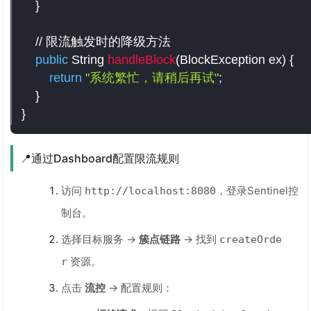
}
// 限流触发时的降级方法
public
 String 
handleBlock
(
BlockException ex
)
{
return
"系统繁忙，请稍后再试"
;
}
}
📍通过Dashboard配置限流规则
访问
，登录Sentinel控
http://localhost:8080
制台。
选择目标服务 →
簇点链路
→ 找到
createOrde
资源。
r
点击
流控
→ 配置规则：