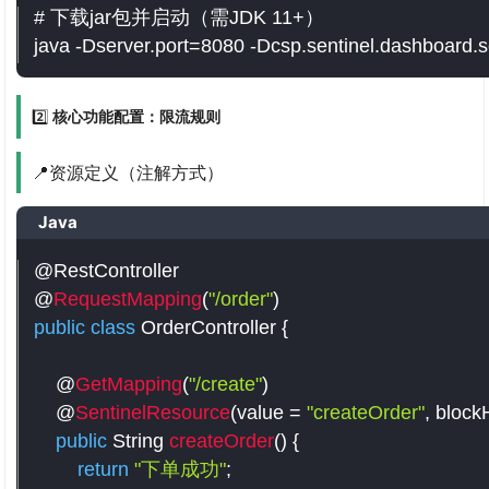
# 下载jar包并启动（需JDK 11+）
java -Dserver.port
=
8080 -Dcsp.sentinel.dashboard.s
2️⃣
核心功能配置：限流规则
📍资源定义（注解方式）
Java
@RestController

@
RequestMapping
(
"/order"
)
public
class
OrderController
{
    @
GetMapping
(
"/create"
)
    @
SentinelResource
(
value 
=
"createOrder"
,
 block
public
 String 
createOrder
(
)
{
return
"下单成功"
;