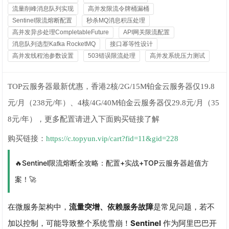
流量削峰消息队列实现
高并发限流令牌桶漏桶
Sentinel限流熔断配置
秒杀MQ消息积压处理
高并发异步处理CompletableFuture
API网关限流配置
消息队列选型Kafka RocketMQ
接口幂等性设计
高并发线程池参数设置
503错误限流处理
高并发系统压力测试
TOP云服务器最新优惠，香港2核/2G/15M铂金云服务器仅19.8
元/月（238元/年）、4核/4G/40M铂金云服务器仅29.8元/月（35
8元/年），更多配置请进入下面购买链接了解
购买链接：
https://c.topyun.vip/cart?fid=11&gid=228
🔥Sentinel限流熔断全攻略：配置+实战+TOP云服务器超值方
案！🚀
在微服务架构中，
流量突增、依赖服务故障
是常见问题，若不
加以控制，可能导致整个系统雪崩！
Sentinel
作为阿里巴巴开