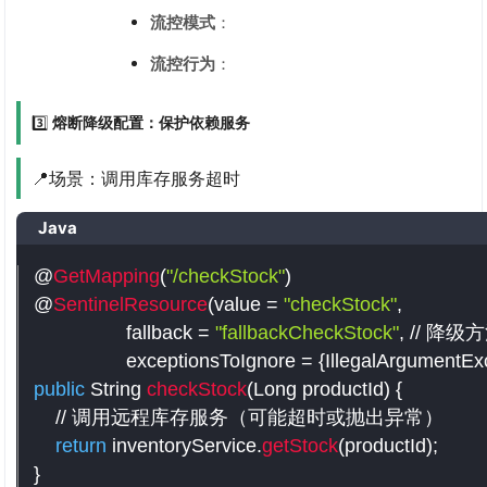
流控模式
：
流控行为
：
3️⃣
熔断降级配置：保护依赖服务
📍场景：调用库存服务超时
Java
@
GetMapping
(
"/checkStock"
)
@
SentinelResource
(
value 
=
"checkStock"
,
                 fallback 
=
"fallbackCheckStock"
,
// 降级
                 exceptionsToIgnore 
=
{
IllegalArgumentEx
public
 String 
checkStock
(
Long productId
)
{
// 调用远程库存服务（可能超时或抛出异常）
return
 inventoryService
.
getStock
(
productId
)
;
}