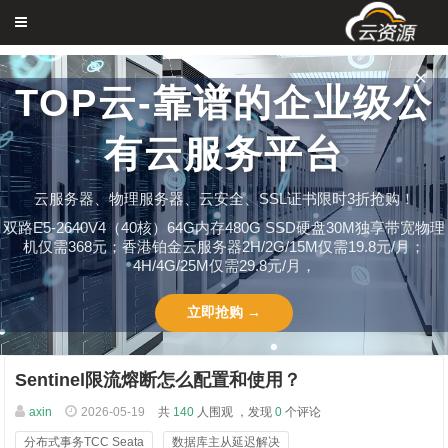
✕
TOP云-靠谱的企业级公
有云服务平台
云服务器、物理服务器、云安全、SSL证书限时3折抢购！
双路E5-2640V4（40核）64G内存480G SSD硬盘30M独享带宽物理
机仅需368元；香港铂金云服务器2H/2G/15M仅需19.8元/月；
4H/4G/25M仅需29.8元/月，
立即抢购 →
Sentinel限流熔断怎么配置和使用？
axin
2026-05-19
共
140
人围观 ，发现
0
个评论
分布式事务TCC Seata
数据库主从延迟解决