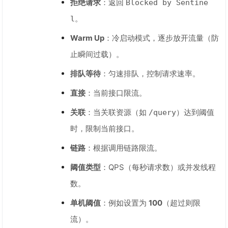
拒绝请求
：返回
Blocked by Sentine
。
l
Warm Up
：冷启动模式，逐步放开流量（防
止瞬间过载）。
排队等待
：匀速排队，控制请求速率。
直接
：当前接口限流。
关联
：当关联资源（如
）达到阈值
/query
时，限制当前接口。
链路
：根据调用链路限流。
阈值类型
：QPS（每秒请求数）或并发线程
数。
单机阈值
：例如设置为
100
（超过则限
流）。