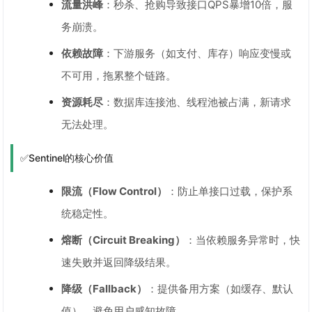
流量洪峰
：秒杀、抢购导致接口QPS暴增10倍，服
务崩溃。
依赖故障
：下游服务（如支付、库存）响应变慢或
不可用，拖累整个链路。
资源耗尽
：数据库连接池、线程池被占满，新请求
无法处理。
✅Sentinel的核心价值
限流（Flow Control）
：防止单接口过载，保护系
统稳定性。
熔断（Circuit Breaking）
：当依赖服务异常时，快
速失败并返回降级结果。
降级（Fallback）
：提供备用方案（如缓存、默认
值），避免用户感知故障。