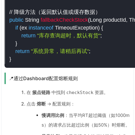
// 降级方法（返回默认值或缓存数据）
public
 String 
fallbackCheckStock
(
Long productId
,
 T
if
(
ex 
instanceof
TimeoutException
)
{
return
"库存查询超时，默认有货"
;
}
return
"系统异常，请稍后再试"
;
}
📍通过Dashboard配置熔断规则
在
簇点链路
中找到
资源。
checkStock
点击
熔断
→ 配置规则：
慢调用比例
：当平均RT超过阈值（如1000m
s）的请求占比超过比例（如50%）时熔断。