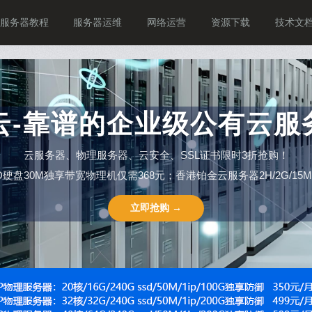
服务器教程
服务器运维
网络运营
资源下载
技术文
P云-靠谱的企业级公有云服
云服务器、物理服务器、云安全、SSL证书限时3折抢购！
SSD硬盘30M独享带宽物理机仅需368元；香港铂金云服务器2H/2G/15M仅需
立即抢购 →