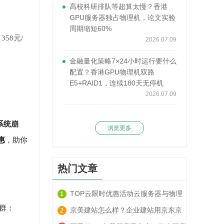
高校科研排队等超算太慢？香港
GPU服务器独占物理机，论文实验
周期缩短60%
358元/
2026.07.09
金融量化策略7×24小时运行要什么
配置？香港GPU物理机双路
E5+RAID1，连续180天无停机
2026.07.09
系统崩
浏览更多
惠
，助你
热门文章
TOP云限时优惠活动云服务器与物理
集群：
服务器套餐租用推荐
京美建站怎么样？企业建站用京东京