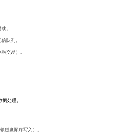
。
过载。
死信队列。
金融交易）。
数据处理。
赖磁盘顺序写入）。