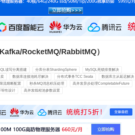
/RocketMQ/RabbitMQ）
SQL读写分离搭建
分库分表ShardingSphere
MySQL死锁排查解决
超卖
数据库连接池耗尽解决
分布式事务TCC Seata
数据库主从延迟解决
nel限流熔断配置
秒杀MQ消息积压处理
高并发异步处理CompletableFuture
幂等性设计
高并发线程池参数设置