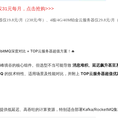
仅31元每月，点击抢购>>>
9.8元/月（238元/年）、4核/4G/40M铂金云服务器仅29.8元/月（
bbitMQ深度对比 + TOP云服务器超值方案！🔥
峰填谷的核心组件。但选型不当可能导致
消息堆积、延迟飙升甚至
MQ
的技术特性、适用场景及性能对比，并附上
TOP云服务器超值优
提供低延迟、高吞吐的计算资源，特别适合部署Kafka/RocketMQ