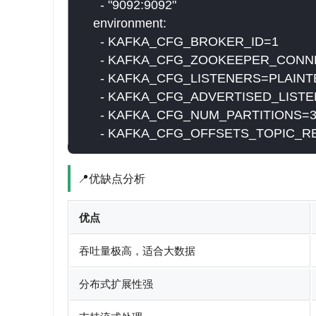
      - "9092:9092"

    environment:

      - KAFKA_CFG_BROKER_ID=1

      - KAFKA_CFG_ZOOKEEPER_CONNE
      - KAFKA_CFG_LISTENERS=PLAINTEX
      - KAFKA_CFG_ADVERTISED_LISTEN
      - KAFKA_CFG_NUM_PARTITIO
      - KAFKA_CFG_OFFSETS_TOPIC_
📍优缺点分析
优点
吞吐量极高，适合大数据
分布式扩展性强