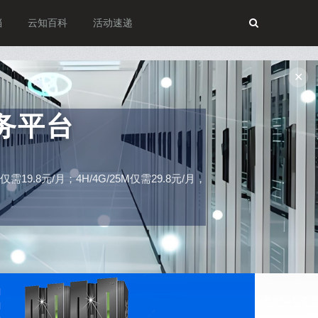
档
云知百科
活动速递
✕
务平台
19.8元/月；4H/4G/25M仅需29.8元/月，