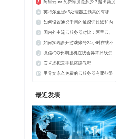
美建站可以吗？
阿里云oss免费额度是多少？超出额度
收费贵吗？
英特尔至强e5处理器主频高的有哪
些？
如何设置通义千问的敏感词过滤和内
容安全策略？
国内外主流云服务器对比：阿里云、
腾讯云、TOP云如何选？
如何实现多开游戏账号24小时在线不
被封号？
微信/QQ长期挂机在线会异常掉线怎
么办？
安卓虚拟云手机搭建教程
甲骨文永久免费的云服务器有哪些限
制？
最近发表