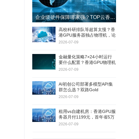
企业级硬件保障哪家强？TOP云香港GPU服务器4小时响应+8小时更换SLA
高校科研排队等超算太慢？香
港GPU服务器独占物理机，论
文实验周期缩短60%
2026-07-09
金融量化策略7×24小时运行
要什么配置？香港GPU物理机
双路E5+RAID1，连续180天
2026-07-09
无停机
AI初创公司部署多模型API集
群怎么选？双路Gold
6138+RTX 5060Ti，40核80
2026-07-09
线程
租用vs自建机房：香港GPU服
务器月付1199元，首年省5万
+不用自己修硬件
2026-07-09