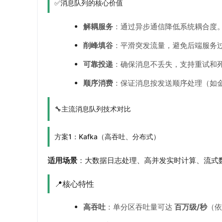
✅消息队列的核心价值
解耦服务
：通过异步通信降低系统耦合度
削峰填谷
：平滑突发流量，避免后端服务
可靠投递
：确保消息不丢失，支持重试和
顺序消费
：保证消息按发送顺序处理（如
🔧主流消息队列技术对比
方案1：Kafka（高吞吐、分布式）
适用场景
：大数据日志处理、高并发实时计算、流式
📍核心特性
高吞吐
：单分区吞吐量可达
百万级/秒
（依