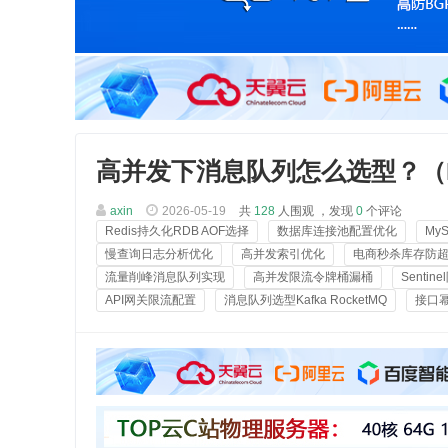
高并发下消息队列怎么选型？（Kafka
axin
2026-05-19
共
128
人围观 ，发现
0
个评论
Redis持久化RDB AOF选择
数据库连接池配置优化
My
慢查询日志分析优化
高并发索引优化
电商秒杀库存防
流量削峰消息队列实现
高并发限流令牌桶漏桶
Senti
API网关限流配置
消息队列选型Kafka RocketMQ
接口