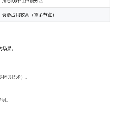
消息顺序性依赖分区
资源占用较高（需多节点）
的场景。
 零拷贝技术）。
。
复制。