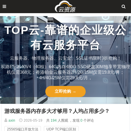
✕
TOP云-靠谱的企业级公
有云服务平台
云服务器、物理服务器、云安全、SSL证书限时3折抢购！
双路E5-2640V4（40核）64G内存480G SSD硬盘30M独享带宽物理
机仅需368元；香港铂金云服务器2H/2G/15M仅需19.8元/月；
4H/4G/25M仅需29.8元/月，
立即抢购 →
游戏服务器内存多大才够用？人均占用多少？
axin
2026-05-19
共
194
人围观 ，发现
0
个评论
25565端口开放方法
UDP TCP端口区别