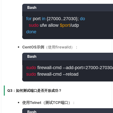
Bash
for
 port 
in
{
27000
..
27030
}
;
do
sudo
 ufw allow 
$port
done
CentOS示例
（使用firewalld）：
Bash
sudo
 firewall-cmd --add-port
=
sudo
 firewall-cmd --reload
Q3：如何测试端口是否开放成功？
使用Telnet（测试TCP端口）
：
Bash