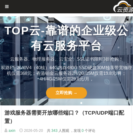
✕
TOP云-靠谱的企业级公
有云服务平台
云服务器、物理服务器、云安全、SSL证书限时3折抢购！
双路E5-2640V4（40核）64G内存480G SSD硬盘30M独享带宽物理
机仅需368元；香港铂金云服务器2H/2G/15M仅需19.8元/月；
4H/4G/25M仅需29.8元/月，
立即抢购 →
游戏服务器需要开放哪些端口？（TCP/UDP端口配
置）
axin
2026-05-20
共
343
人围观 ，发现
0
个评论