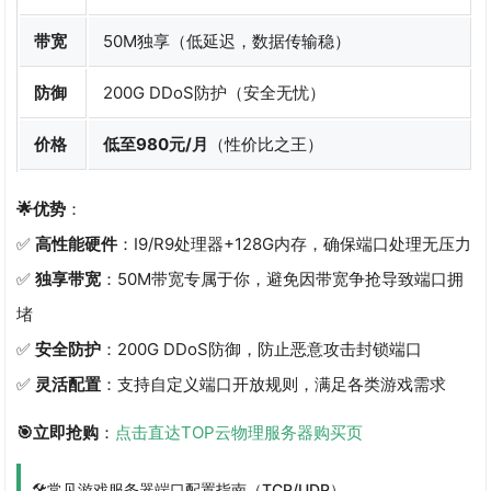
带宽
50M独享（低延迟，数据传输稳）
防御
200G DDoS防护（安全无忧）
价格
低至980元/月
（性价比之王）
🌟优势
：
✅
高性能硬件
：I9/R9处理器+128G内存，确保端口处理无压力
✅
独享带宽
：50M带宽专属于你，避免因带宽争抢导致端口拥
堵
✅
安全防护
：200G DDoS防御，防止恶意攻击封锁端口
✅
灵活配置
：支持自定义端口开放规则，满足各类游戏需求
🎯立即抢购
：
点击直达TOP云物理服务器购买页
🛠️常见游戏服务器端口配置指南（TCP/UDP）