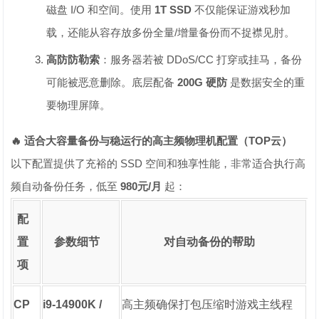
磁盘 I/O 和空间。使用
1T SSD
不仅能保证游戏秒加
载，还能从容存放多份全量/增量备份而不捉襟见肘。
高防防勒索
：服务器若被 DDoS/CC 打穿或挂马，备份
可能被恶意删除。底层配备
200G 硬防
是数据安全的重
要物理屏障。
🔥 适合大容量备份与稳运行的高主频物理机配置（TOP云）
以下配置提供了充裕的 SSD 空间和独享性能，非常适合执行高
频自动备份任务，低至
980元/月
起：
配
置
参数细节
对自动备份的帮助
项
CP
i9-14900K /
高主频确保打包压缩时游戏主线程