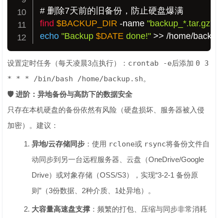
# 删除7天前的旧备份，防止硬盘爆满
find
$BACKUP_DIR
 -name 
"backup_*.tar.gz"
 
echo
"Backup 
$DATE
 done!"
>>
 /home/backup
设置定时任务（每天凌晨3点执行）：
crontab -e
后添加
0 3
* * * /bin/bash /home/backup.sh
。
🛡️ 进阶：异地备份与高防下的数据安全
只存在本机硬盘的备份依然有风险（硬盘损坏、服务器被入侵
加密）。建议：
异地/云存储同步
：使用
rclone
或
rsync
将备份文件自
动同步到另一台远程服务器、云盘（OneDrive/Google
Drive）或对象存储（OSS/S3），实现“3-2-1 备份原
则”（3份数据、2种介质、1处异地）。
大容量高速盘支撑
：频繁的打包、压缩与同步非常消耗