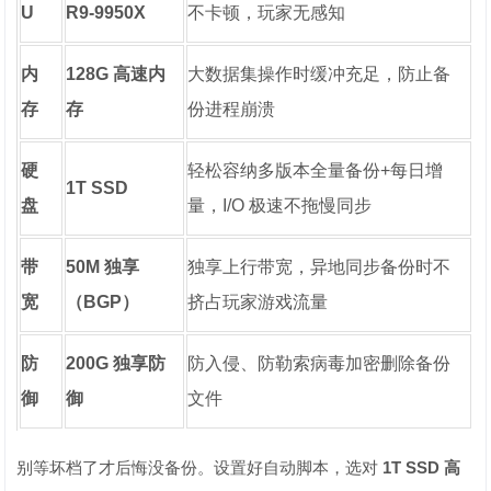
U
R9-9950X
不卡顿，玩家无感知
内
128G 高速内
大数据集操作时缓冲充足，防止备
存
存
份进程崩溃
硬
轻松容纳多版本全量备份+每日增
1T SSD
盘
量，I/O 极速不拖慢同步
带
50M 独享
独享上行带宽，异地同步备份时不
宽
（BGP）
挤占玩家游戏流量
防
200G 独享防
防入侵、防勒索病毒加密删除备份
御
御
文件
别等坏档了才后悔没备份。设置好自动脚本，选对
1T SSD 高