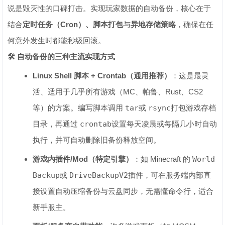
说是毁灭性的口碑打击。实现玩家数据的自动备份，核心在于
结合
定时任务（Cron）、脚本打包
与
异地存储策略
，确保在任
何意外发生时都能秒级回滚。
🛠️ 自动备份的三种主流实现方式
Linux Shell 脚本 + Crontab（通用推荐）
：这是最灵
活、适用于几乎所有游戏（MC、帕鲁、Rust、CS2
等）的方案。编写脚本调用
tar
或
rsync
打包游戏存档
目录，再通过
crontab
设置每天凌晨或每隔几小时自动
执行，并可自动删除旧备份释放空间。
游戏内插件/Mod（特定引擎）
：如 Minecraft 的
World
Backup
或
DriveBackupV2
插件，可在服务端内部直
接设置自动压缩备份与云盘同步，无需懂命令行，适合
新手服主。