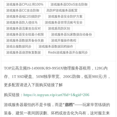
游戏服务器CPU占用100%
游戏服务器DDoS攻击防御
游戏服务器CC攻击防御
高防IP游戏服务器配置
游戏服务器端口扫描防护
游戏服务器安全防护方案
游戏服务器防入侵挂马
游戏服务器管理员账号安全
游戏服务器流量攻击应对
游戏盾高防区别
游戏服务器安全组最小权限
游戏服务器玩家数据自动备份
游戏服务器数据库备份失败
游戏开服操作教程
游戏合服数据同步
游戏服务器数据回档操作
游戏服务器崩溃恢复数据
Redis游戏服务器开合服同步
TOP云高主频I9-14900K/R9-9950X物理服务器租用，128G内
存、1T SSD硬盘、50M独享带宽、200G防御，低至980元/月，
更多配置请进入下面购买链接了解
购买链接：
https://c.topyun.vip/cart?fid=1&gid=206
游戏服务器最怕的不是卡顿，而是
“崩档”
——玩家辛苦练级的
装备、建筑一夜间因误删、坏档或攻击化为乌有，这对服主来