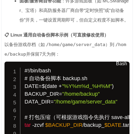
面板/服务商自带功能
：许多游戏面板（如 MCSManage
r、宝塔）和高防服务器厂商自带“定时快照”或“自动备
份”开关，一键设置周期即可，但自定义程度不如脚本。
📋 Linux 通用自动备份脚本示例（可直接修改使用）
以备份游戏存档（如
/home/game/server_data
）到
/hom
e/backup
并保留7天为例：
Bash
#!/bin/bash
# 自动备份脚本 backup.sh
DATE
=
$(
date +
"%Y%m%d_%H%M"
)
BACKUP_DIR
=
"/home/backup"
DATA_DIR
=
"/home/game/server_data"
# 打包压缩（可根据游戏指令先执行 save-a
tar
 -zcvf 
$BACKUP_DIR
/backup_
$DATE
.tar.g