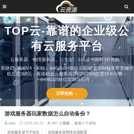
✕
TOP云-靠谱的企业级公
有云服务平台
云服务器、物理服务器、云安全、SSL证书限时3折抢购！
双路E5-2640V4（40核）64G内存480G SSD硬盘30M独享带宽物理
机仅需368元；香港铂金云服务器2H/2G/15M仅需19.8元/月；
4H/4G/25M仅需29.8元/月，
立即抢购 →
游戏服务器玩家数据怎么自动备份？
axin
2026-05-20
共
567
人围观 ，发现
0
个评论
游戏服务器TCP优化
游戏服务器网络加速配置