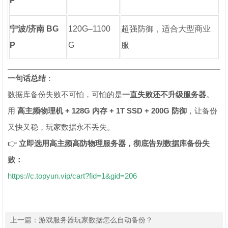
P
宁波/济南 BG
120G–1100
超强防御，适合大型商业
P
G
服
一句话总结
：
数据库备份失败不可怕，可怕的是
一直失败还不升级服务器
。
用
高主频物理机 + 128G 内存 + 1T SSD + 200G 防御
，让备份
又快又稳，玩家数据永不丢失。
👉
立即选用高主频高防物理服务器，彻底告别数据库备份失
败：
https://c.topyun.vip/cart?fid=1&gid=206
上一篇：
游戏服务器玩家数据怎么自动备份？