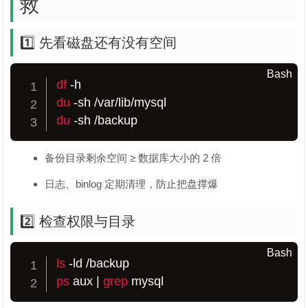
救
1️⃣ 先看磁盘还有没有空间
Bash
df
du
du
 -sh /backup
备份目录剩余空间 ≥ 数据库大小的 2 倍
日志、binlog 定期清理，防止把盘撑爆
2️⃣ 检查权限与目录
Bash
ls
ps
 aux 
|
grep
 mysql