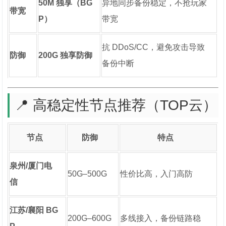
50M 独享（BG
异地同步备份稳定，不抢玩家
带宽
P）
带宽
抗 DDoS/CC，避免攻击导致
防御
200G 独享防御
备份中断
📍 高稳定性节点推荐（TOP云）
节点
防御
特点
泉州/厦门电
50G–500G
性价比高，入门高防
信
江苏/襄阳 BG
200G–600G
多线接入，备份链路稳