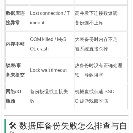
数据库连
Lost connection / T
高并发下连接数爆满，
接异常
imeout
备份连不上库
OOM killed / MyS
大表备份时内存不足，
内存不够
QL crash
被系统直接杀掉
锁表/事
热备份时没有正确处理
Lock wait timeout
务未提交
锁，导致阻塞
网络/IO
备份极慢或直接失
机械盘或低速 SSD，I
瓶颈
败
O 被游戏服吃满
🛠️ 数据库备份失败怎么排查与自