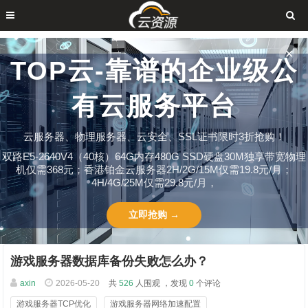
✕
TOP云-靠谱的企业级公
有云服务平台
云服务器、物理服务器、云安全、SSL证书限时3折抢购！
双路E5-2640V4（40核）64G内存480G SSD硬盘30M独享带宽物理
机仅需368元；香港铂金云服务器2H/2G/15M仅需19.8元/月；
4H/4G/25M仅需29.8元/月，
立即抢购 →
游戏服务器数据库备份失败怎么办？
axin
2026-05-20
共
526
人围观 ，发现
0
个评论
游戏服务器TCP优化
游戏服务器网络加速配置