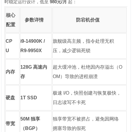
时稳定运行设计，低至
980元/月
起：
核心
参数详情
防宕机价值
配置
CP
i9-14900K /
旗舰级高主频，指令处理无积
U
R9-9950X
压，减少逻辑死锁
128G 高速内
超大缓冲池，杜绝因内存溢出（O
内存
存
OM）导致的进程崩溃
极速 I/O，快照创建与恢复极快，
硬盘
1T SSD
日志读写不卡死
50M 独享
独享带宽不被挤占，避免因网络
带宽
（BGP）
拥塞导致的假死