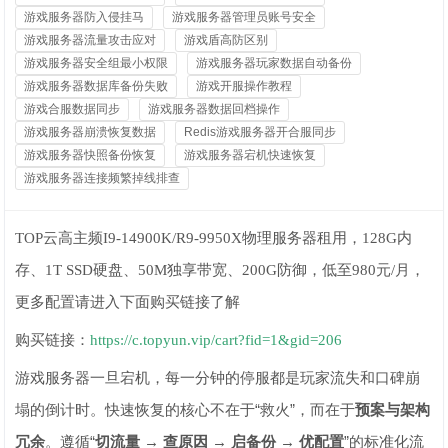
游戏服务器防入侵挂马
游戏服务器管理员账号安全
游戏服务器流量攻击应对
游戏盾高防区别
游戏服务器安全组最小权限
游戏服务器玩家数据自动备份
游戏服务器数据库备份失败
游戏开服操作教程
游戏合服数据同步
游戏服务器数据回档操作
游戏服务器崩溃恢复数据
Redis游戏服务器开合服同步
游戏服务器快照备份恢复
游戏服务器宕机快速恢复
游戏服务器连接频繁掉线排查
TOP云高主频I9-14900K/R9-9950X物理服务器租用，128G内
存、1T SSD硬盘、50M独享带宽、200G防御，低至980元/月，
更多配置请进入下面购买链接了解
购买链接：
https://c.topyun.vip/cart?fid=1&gid=206
游戏服务器一旦宕机，每一分钟的停服都是玩家流失和口碑崩
塌的倒计时。快速恢复的核心不在于“救火”，而在于
预案与架构
冗余
。遵循“
切流量 → 查原因 → 启备份 → 优配置
”的标准化流