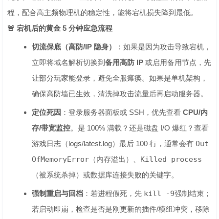
程，配合高主频物理机的稳定性，能将宕机损失降到最低。
🚨 宕机后的黄金 5 分钟应急流程
切流保底（高防/IP 隐身）
：如果是因为攻击导致宕机，
立即将域名解析切换到
备用高防 IP
或启用备用节点，先
让部分玩家能登录，避免全服瘫痪。如果是单机架构，
确保高防墙已生效，清洗掉攻击流量后再启动服务器。
定位死因
：登录服务器面板或 SSH，优先查看
CPU/内
存/带宽监控
。是 100% 满载？还是磁盘 I/O 爆红？查看
游戏日志（logs/latest.log）最后 100 行，通常会有
Out
OfMemoryError
（内存溢出）、
Killed process
（被系统杀掉）或数据库连接失败的关键字。
强制重启与回档
：若进程假死，先
kill -9
强制结束；
若启动即崩，检查是否是刚更新的插件/模组冲突，移除