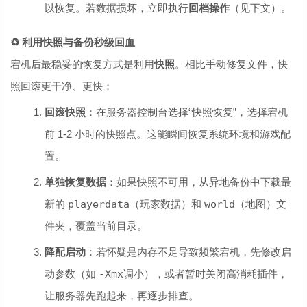
以恢复。若数据损坏，立即执行
回档操作
（见下文）。
♻️ 利用快照与备份秒级回血
宕机后最稳妥的恢复方式是利用
快照
。相比手动修复文件，快
照回滚更干净、更快：
回滚快照
：在服务器控制台选择“快照恢复”，选择宕机
前 1-2 小时的快照点。这能瞬间恢复系统环境和游戏配
置。
单独恢复数据
：如果快照不可用，从异地备份中下载最
新的
playerdata
（玩家数据）和
world
（地图）文
件夹，覆盖当前目录。
降配启动
：若怀疑是内存不足导致频繁宕机，先修改启
动参数（如
-Xmx
调小），或者暂时关闭高消耗插件，
让服务器先跑起来，再逐步排查。