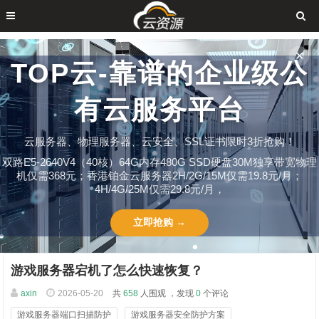
✕
TOP云-靠谱的企业级公
有云服务平台
云服务器、物理服务器、云安全、SSL证书限时3折抢购！
双路E5-2640V4（40核）64G内存480G SSD硬盘30M独享带宽物理
机仅需368元；香港铂金云服务器2H/2G/15M仅需19.8元/月；
4H/4G/25M仅需29.8元/月，
立即抢购 →
游戏服务器宕机了怎么快速恢复？
axin
2026-05-20
共
658
人围观 ，发现
0
个评论
游戏服务器端口扫描防护
游戏服务器安全防护方案