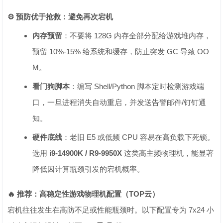
⚙️ 预防优于抢救：避免再次宕机
内存预留
：不要将 128G 内存全部分配给游戏堆内存，
预留 10%-15% 给系统和缓存，防止突发 GC 导致 OO
M。
看门狗脚本
：编写 Shell/Python 脚本定时检测游戏端
口，一旦进程消失自动重启，并发送告警邮件/钉钉通
知。
硬件底线
：老旧 E5 或低频 CPU 容易在高负载下死锁。
选用
i9-14900K / R9-9950X
这类高主频物理机，能显著
降低因计算瓶颈引发的宕机概率。
🔥 推荐：高稳定性游戏物理机配置（TOP云）
宕机往往发生在高防不足或性能瓶颈时。以下配置专为 7x24 小