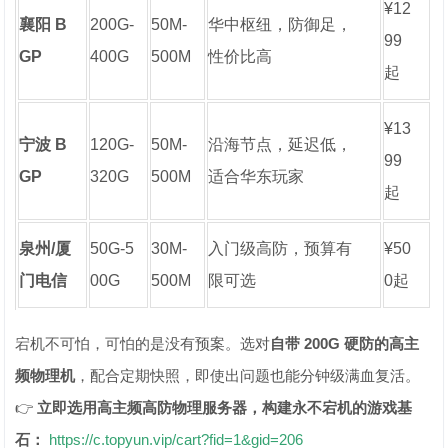
¥12
襄阳 B
200G-
50M-
华中枢纽，防御足，
99
GP
400G
500M
性价比高
起
¥13
宁波 B
120G-
50M-
沿海节点，延迟低，
99
GP
320G
500M
适合华东玩家
起
泉州/厦
50G-5
30M-
入门级高防，预算有
¥50
门电信
00G
500M
限可选
0起
宕机不可怕，可怕的是没有预案。选对
自带 200G 硬防的高主
频物理机
，配合定期快照，即使出问题也能分钟级满血复活。
👉
立即选用高主频高防物理服务器，构建永不宕机的游戏基
石：
https://c.topyun.vip/cart?fid=1&gid=206