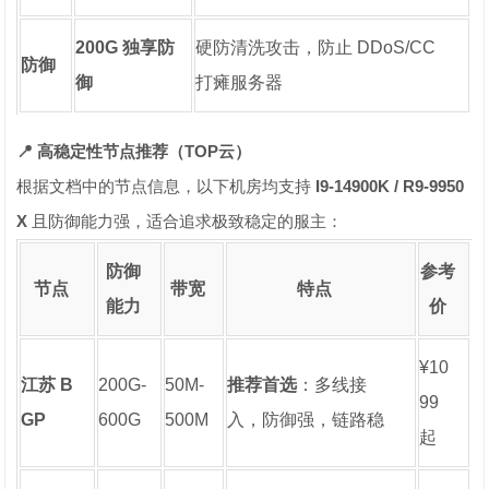
200G 独享防
硬防清洗攻击，防止 DDoS/CC
防御
御
打瘫服务器
📍 高稳定性节点推荐（TOP云）
根据文档中的节点信息，以下机房均支持
I9-14900K / R9-9950
X
且防御能力强，适合追求极致稳定的服主：
防御
参考
节点
带宽
特点
能力
价
¥10
江苏 B
200G-
50M-
推荐首选
：多线接
99
GP
600G
500M
入，防御强，链路稳
起