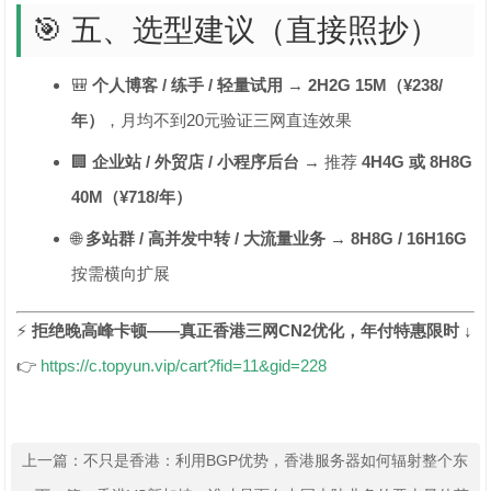
🎯 五、选型建议（直接照抄）
🎒
个人博客 / 练手 / 轻量试用
→
2H2G 15M（¥238/
年）
，月均不到20元验证三网直连效果
🏢
企业站 / 外贸店 / 小程序后台
→ 推荐
4H4G 或 8H8G
40M（¥718/年）
🌐
多站群 / 高并发中转 / 大流量业务
→
8H8G / 16H16G
按需横向扩展
⚡
拒绝晚高峰卡顿——真正香港三网CN2优化，年付特惠限时 ↓
👉
https://c.topyun.vip/cart?fid=11&gid=228
上一篇：
不只是香港：利用BGP优势，香港服务器如何辐射整个东