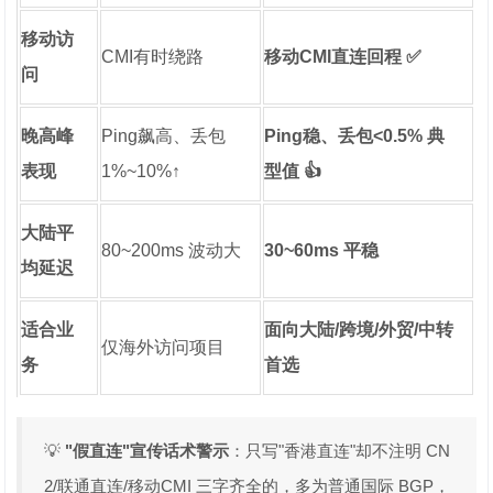
移动访
CMI有时绕路
移动CMI直连回程 ✅
问
晚高峰
Ping飙高、丢包
Ping稳、丢包<0.5% 典
表现
1%~10%↑
型值 👍
大陆平
80~200ms 波动大
30~60ms 平稳
均延迟
适合业
面向大陆/跨境/外贸/中转
仅海外访问项目
务
首选
💡
"假直连"宣传话术警示
：只写"香港直连"却不注明 CN
2/联通直连/移动CMI 三字齐全的，多为普通国际 BGP，