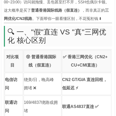
00~23:00）访问就拖慢、丢包甚至打不开，SSH也偶尔卡顿。
这大概率是买了
普通香港国际线路（假直连）
，而非真正的
三
网优化/CN2线路
。下面帮你一眼看懂区别，不花冤枉钱 ⬇️
🔍 一、"假"直连 VS "真"三网优
化 核心区别
对比项
😵 普通香港国际
✅ 香港三网优化（CN2+
目
线（假直连）
CU+CMI直连）
电信访
绕美/日，晚高峰
CN2 GT/GIA 直连回程，
问
拥堵 ❌
低延迟 ⚡
联通访
169/4837绕路或拥
联通AS4837直连 ✅
问
堵