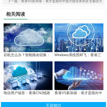
南亚市场？
下一篇：
香港VS新加坡：谁才是面向中国大陆业务的亚太最佳节
点？
相关阅读
宕机怎么办？智能路由切换：
Windows系统照样飞：香港三
香港BGP三网优化服务器的灾
网直连服务器远程桌面操作0延
难恢复机制
迟
电信用户福音：香港CN2线路
香港VS新加坡：谁才是面向中
与普通国际线路的实测数据对
国大陆业务的亚太最佳节点？
比
不容错过