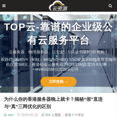
✕
TOP云-靠谱的企业级公
有云服务平台
云服务器、物理服务器、云安全、SSL证书限时3折抢购！
双路E5-2640V4（40核）64G内存480G SSD硬盘30M独享带宽物理
机仅需368元；香港铂金云服务器2H/2G/15M仅需19.8元/月；
4H/4G/25M仅需29.8元/月，
立即抢购 →
为什么你的香港服务器晚上就卡？揭秘“假”直连
与“真”三网优化的区别
axin
2026-05-25
共
584
人围观 ，发现
0
个评论