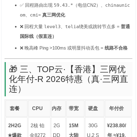
✅ 回程路由出现
59.43.*
（电信CN2）、
chinaunic
om
、
cmi
=
真三网优化
❌ 回程大量
level3
、
telia
绕美或跳转节点多 =
普通
国际线（假直连）
❌ 晚高峰 Ping >100ms 或明显抖动丢包 =
线路不合格
🎁 三、TOP云·【香港】三网优
化年付-R 2026特惠（真·三网直
连）
套餐
CPU
内存
带宽
硬盘
年付价
2H2G
2核 铂
2G
15M
30G
¥238.80/
★爆款
金8272
DD
大陆
U.2 S
年 ≈¥19.