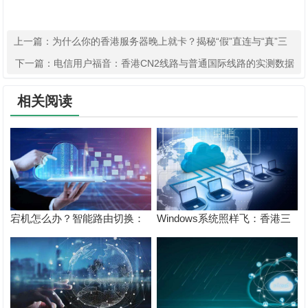
上一篇：
为什么你的香港服务器晚上就卡？揭秘“假”直连与“真”三
网优化的区别
下一篇：
电信用户福音：香港CN2线路与普通国际线路的实测数据
对比
相关阅读
宕机怎么办？智能路由切换：
Windows系统照样飞：香港三
香港BGP三网优化服务器的灾
网直连服务器远程桌面操作0延
难恢复机制
迟