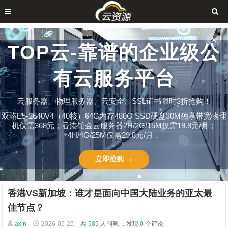
✕
TOP云-靠谱的企业级公
有云服务平台
云服务器、物理服务器、云安全、SSL证书限时3折抢购！
双路E5-2640V4（40核）64G内存480G SSD硬盘30M独享带宽物理
机仅需368元；香港铂金云服务器2H/2G/15M仅需19.8元/月；
4H/4G/25M仅需29.8元/月，
立即抢购 →
香港VS新加坡：谁才是面向中国大陆业务的亚太最
佳节点？
axin
2026-05-25
共
585
人围观 ，发现
0
个评论