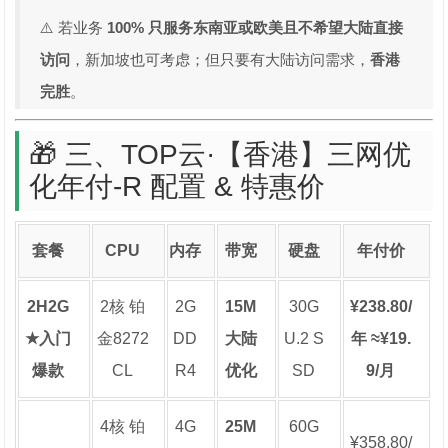
⚠️ 若业务
100% 只服务东南亚或欧美且不希望大陆直接
访问
，新加坡也可考虑；但只要有大陆访问需求，
香港
完胜
。
🎁 三、TOP云·【香港】三网优
化年付-R 配置 & 特惠价
套餐
CPU
内存
带宽
硬盘
年付价
2H2G
2核 铂
2G
15M
30G
¥238.80/
★入门
金8272
DD
大陆
U.2 S
年 ≈¥19.
爆款
CL
R4
优化
SD
9/月
4核 铂
4G
25M
60G
¥358.80/