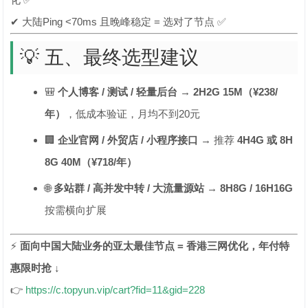
✔ 大陆Ping <70ms 且晚峰稳定 = 选对了节点 ✅
💡 五、最终选型建议
🎒
个人博客 / 测试 / 轻量后台
→
2H2G 15M（¥238/
年）
，低成本验证，月均不到20元
🏢
企业官网 / 外贸店 / 小程序接口
→ 推荐
4H4G 或 8H
8G 40M（¥718/年）
🌐
多站群 / 高并发中转 / 大流量源站
→
8H8G / 16H16G
按需横向扩展
⚡
面向中国大陆业务的亚太最佳节点 = 香港三网优化，年付特
惠限时抢 ↓
👉
https://c.topyun.vip/cart?fid=11&gid=228