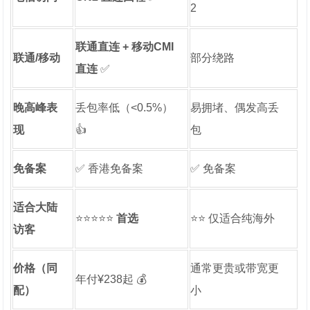
2
联通直连 + 移动CMI
联通/移动
部分绕路
直连
✅
晚高峰表
丢包率低（<0.5%）
易拥堵、偶发高丢
现
👍
包
免备案
✅ 香港免备案
✅ 免备案
适合大陆
⭐⭐⭐⭐⭐
首选
⭐⭐ 仅适合纯海外
访客
价格（同
通常更贵或带宽更
年付¥238起 💰
配）
小