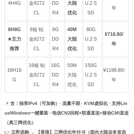
4H4G
金8272
DD
大陆
U.2 S
年
CL
R4
优化
SD
8H8G
8核 铂
8G
40M
80G
¥718.80/
★主力
金8272
DD
大陆
U.2 S
年
推荐
CL
R4
优化
SD
16核 铂
16G
50M
150G
16H16
¥1198.80/
金8272
DD
大陆
U.2 S
G
年
CL
R4
优化
SD
📌
含：独享IPv4（可加购）· 流量不限 · KVM虚拟化 · 支持Lin
ux/Windows一键重装 · 电信CN2回程+联通直连+移动CMI直连
（真三网优化）
👉
立即选购 → 【香港】三网优化年付-R（面向大陆业务首选