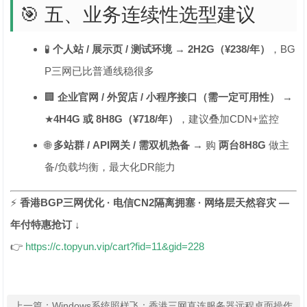
🎯 五、业务连续性选型建议
🧪
个人站 / 展示页 / 测试环境
→
2H2G（¥238/年）
，BG
P三网已比普通线稳很多
🏢
企业官网 / 外贸店 / 小程序接口（需一定可用性）
→
★
4H4G 或 8H8G（¥718/年）
，建议叠加CDN+监控
🌐
多站群 / API网关 / 需双机热备
→ 购
两台8H8G
做主
备/负载均衡，最大化DR能力
⚡
香港BGP三网优化 · 电信CN2隔离拥塞 · 网络层天然容灾 —
年付特惠抢订 ↓
👉
https://c.topyun.vip/cart?fid=11&gid=228
上一篇：
Windows系统照样飞：香港三网直连服务器远程桌面操作