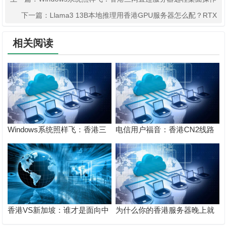
0延迟
下一篇：
Llama3 13B本地推理用香港GPU服务器怎么配？RTX
5060Ti 16G+i7实测62 tokens/s
相关阅读
Windows系统照样飞：香港三
电信用户福音：香港CN2线路
网直连服务器远程桌面操作0延
与普通国际线路的实测数据对
迟
比
香港VS新加坡：谁才是面向中
为什么你的香港服务器晚上就
国大陆业务的亚太最佳节点？
卡？揭秘“假”直连与“真”三网优