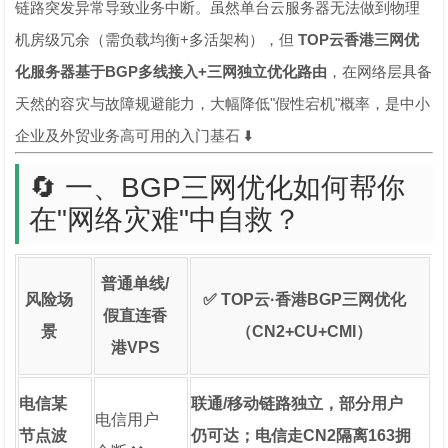
链路突发异常导致业务中断。虽然单台云服务器无法做到物理
机房级冗余（需负载均衡+多活架构），但
TOP云香港三网优
化服务器基于BGP多线接入+三网独立优化路由
，在网络层具备
天然的容灾与故障规避能力，大幅降低"假性宕机"概率，是中小
企业及外贸业务高可用的入门基石 ⬇️
🔄 一、BGP三网优化如何帮你
在"网络灾难"中自救？
普通单线/
风险场
✅ TOP云·香港BGP三网优化
假直连香
景
（CN2+CU+CMI）
港VPS
电信某
联通/移动链路独立，部分用户
电信用户
节点波
仍可达；电信走CN2隔离163拥