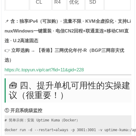
CL
R4
优化
SD
📌
含：独享IPv4（可加购）· 流量不限 · KVM全虚拟化 · 支持Li
nux/Windows一键重装 · 电信CN2回程+联通直连+移动CMI直
连 · U.2高速固态
👉
立即选购 → 【香港】三网优化年付-R（BGP三网容灾优
选）
https://c.topyun.vip/cart?fid=11&gid=228
🧰 四、提升单机可用性的实操建
议（很重要！）
① 开启系统级监控
# 简单示例：安装 Uptime Kuma（Docker）

docker run -d --restart=always -p 3001:3001 -v uptime-kuma:/a