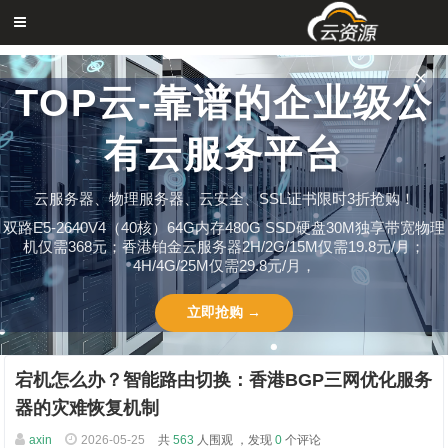
✕
TOP云-靠谱的企业级公
有云服务平台
云服务器、物理服务器、云安全、SSL证书限时3折抢购！
双路E5-2640V4（40核）64G内存480G SSD硬盘30M独享带宽物理
机仅需368元；香港铂金云服务器2H/2G/15M仅需19.8元/月；
4H/4G/25M仅需29.8元/月，
立即抢购 →
宕机怎么办？智能路由切换：香港BGP三网优化服务
器的灾难恢复机制
axin
2026-05-25
共
563
人围观 ，发现
0
个评论