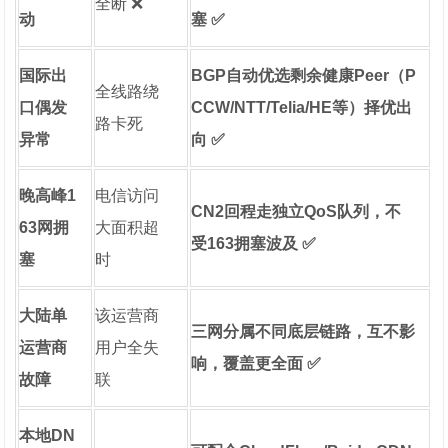
全断 ❌
动
塞 ✅
国际出
BGP自动优选剩余健康Peer（P
全线路绕
口偶发
CCW/NTT/Telia/HE等）择优出
路卡死
异常
向 ✅
晚高峰1
电信访问
CN2回程走独立QoS队列，不
63网拥
大面积超
受163拥塞波及 ✅
塞
时
大陆单
该运营商
三网分属不同底层链路，互不影
运营商
用户全失
响，覆盖更全面 ✅
故障
联
本地DN