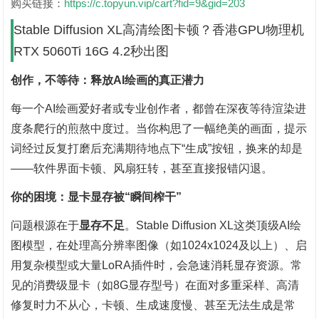
购买链接：
https://c.topyun.vip/cart?fid=9&gid=203
Stable Diffusion XL高清绘图卡顿？香港GPU物理机
RTX 5060Ti 16G 4.2秒出图
创作，不等待：释放AI绘画的真正潜力
每一个AI绘画爱好者或专业创作者，都曾在深夜等待渲染进
度条爬行的煎熬中度过。当你构思了一幅绝美的画面，提示
词经过反复打磨后充满期待地点下“生成”按钮，换来的却是
——软件界面卡顿、风扇狂转，甚至直接报错闪退。
你的困境：显卡显存被“瞬间榨干”
问题根源在于‌
显存不足
‌。Stable Diffusion XL这类顶级AI绘
图模型，在处理高分辨率图像（如1024x1024及以上）、启
用复杂模型或大量LoRA插件时，会急速消耗显存资源。常
见的消费级显卡（如8G显存型号）在面对多重采样、高清
修复时力不从心，卡顿、生成速度慢、甚至无法生成是常