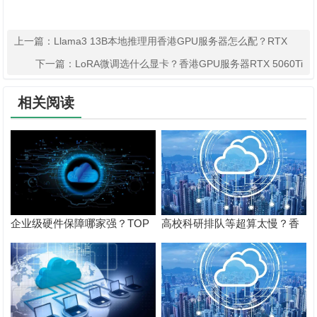
上一篇：
Llama3 13B本地推理用香港GPU服务器怎么配？RTX
5060Ti 16G+i7实测62 tokens/s
下一篇：
LoRA微调选什么显卡？香港GPU服务器RTX 5060Ti
16G显存，小团队也能跑大模型
相关阅读
企业级硬件保障哪家强？TOP
高校科研排队等超算太慢？香
云香港GPU服务器4小时响应
港GPU服务器独占物理机，论
+8小时更换SLA
文实验周期缩短60%