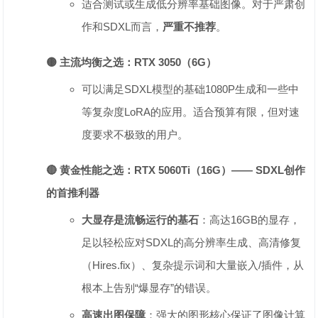
适合测试或生成低分辨率基础图像。对于严肃创
作和SDXL而言，‌
严重不推荐
‌。
🟡 主流均衡之选：RTX 3050（6G）
可以满足SDXL模型的基础1080P生成和一些中
等复杂度LoRA的应用。适合预算有限，但对速
度要求不极致的用户。
🔴 黄金性能之选：RTX 5060Ti（16G）—— SDXL创作
的首推利器
大显存是流畅运行的基石
‌：高达16GB的显存，
足以轻松应对SDXL的高分辨率生成、高清修复
（Hires.fix）、复杂提示词和大量嵌入/插件，从
根本上告别“爆显存”的错误。
高速出图保障
‌：强大的图形核心保证了图像计算