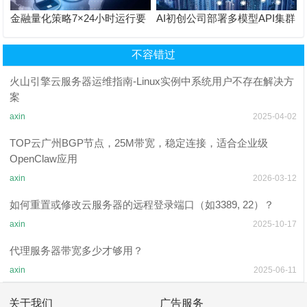
金融量化策略7×24小时运行要
AI初创公司部署多模型API集群
什么配置？香港GPU物理机双
怎么选？双路Gold 6138+RTX
路E5+RAID1，连续180天无停
5060Ti，40核80线程
不容错过
机
火山引擎云服务器运维指南-Linux实例中系统用户不存在解决方
案
axin
2025-04-02
TOP云广州BGP节点，25M带宽，稳定连接，适合企业级
OpenClaw应用
axin
2026-03-12
如何重置或修改云服务器的远程登录端口（如3389, 22）？
axin
2025-10-17
代理服务器带宽多少才够用？
axin
2025-06-11
关于我们
广告服务