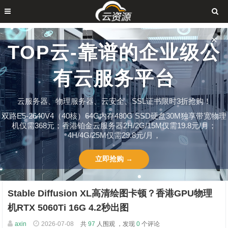
✕
TOP云-靠谱的企业级公
有云服务平台
云服务器、物理服务器、云安全、SSL证书限时3折抢购！
双路E5-2640V4（40核）64G内存480G SSD硬盘30M独享带宽物理
机仅需368元；香港铂金云服务器2H/2G/15M仅需19.8元/月；
4H/4G/25M仅需29.8元/月，
立即抢购 →
Stable Diffusion XL高清绘图卡顿？香港GPU物理
机RTX 5060Ti 16G 4.2秒出图
axin
2026-07-08
共
97
人围观 ，发现
0
个评论