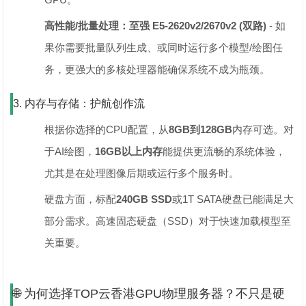
高性能/批量处理：至强 E5-2620v2/2670v2 (双路)
‌ - 如
果你需要批量队列生成、或同时运行多个模型/绘图任
务，更强大的多核处理器能确保系统不成为瓶颈。
3. 内存与存储：护航创作流
根据你选择的CPU配置，从‌
8GB到128GB
‌内存可选。对
于AI绘图，‌
16GB以上内存
‌能提供更流畅的系统体验，
尤其是在处理图像后期或运行多个服务时。
硬盘方面，标配‌
240GB SSD
‌或1T SATA硬盘已能满足大
部分需求。高速固态硬盘（SSD）对于快速加载模型至
关重要。
🌐 为何选择TOP云香港GPU物理服务器？不只是硬