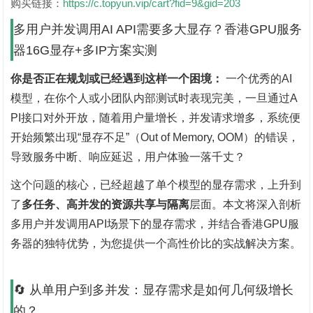
购买链接：
https://c.topyun.vip/cart?fid=9&gid=203
多用户并发调用AI API需要多大显存？香港GPU服务
器16G显存+多IP方案实测
你是否正在规划或已经遇到这样一个困境：
‌ 一个优秀的AI
模型，在你个人或小团队内部测试时表现完美，一旦通过A
PI接口对外开放，随着用户量增长，并发请求增多，系统便
开始频繁出现“显存不足”（Out of Memory, OOM）的错误，
导致服务中断、响应延迟，用户体验一落千丈？
这个问题的核心，已经超越了单个模型的显存需求，上升到
了‌
多任务、高并发的资源共享与隔离
‌层面。本文将深入剖析
多用户并发调用API场景下的显存需求，并结合香港GPU服
务器的独特优势，为您提供一个高性价比的实战解决方案。
🔄 从单用户到多并发：显存需求是如何几何级增长
的？