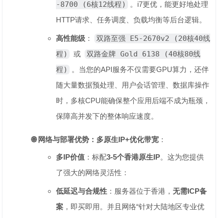
-8700 (6核12线程)
。i7更优，能更好地处理
HTTP请求、任务调度、负载均衡等后台逻辑。
高性能级
‌：
双路至强 E5-2670v2 (20核40线
程)
或
双路金牌 Gold 6138 (40核80线
程)
。当您的API服务不仅需要GPU算力，还伴
随大量数据预处理、用户会话管理、数据库操作
时，多核CPU能确保整个应用后端不成为瓶颈，
保障高并发下的整体响应速度。
🌐 网络与部署优势：多原生IP+优化带宽
‌：
多IP价值
‌：标配‌
3-5个香港原生IP
‌。这为您提供
了强大的网络灵活性：
低延迟与合规性
‌：服务器位于香港，‌
无需ICP备
案
‌，即买即用。并且网络“针对大陆地区专业优