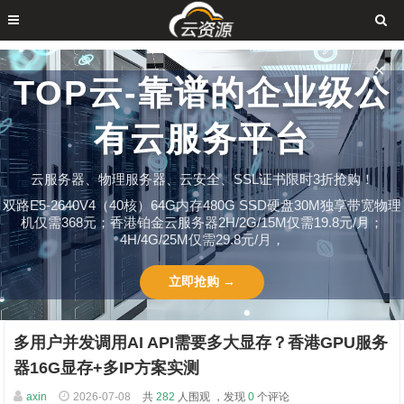
✕
TOP云-靠谱的企业级公
有云服务平台
云服务器、物理服务器、云安全、SSL证书限时3折抢购！
双路E5-2640V4（40核）64G内存480G SSD硬盘30M独享带宽物理
机仅需368元；香港铂金云服务器2H/2G/15M仅需19.8元/月；
4H/4G/25M仅需29.8元/月，
立即抢购 →
多用户并发调用AI API需要多大显存？香港GPU服务
器16G显存+多IP方案实测
axin
2026-07-08
共
282
人围观 ，发现
0
个评论