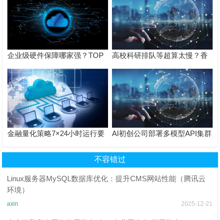
企业级硬件保障哪家强？TOP
高校科研排队等超算太慢？香
云香港GPU服务器4小时响应
港GPU服务器独占物理机，论
+8小时更换SLA
文实验周期缩短60%
金融量化策略7×24小时运行要
AI初创公司部署多模型API集群
什么配置？香港GPU物理机双
怎么选？双路Gold 6138+RTX
路E5+RAID1，连续180天无停
5060Ti，40核80线程
不容错过
机
Linux服务器MySQL数据库优化：提升CMS网站性能（腾讯云
环境）
axin
2025-12-21