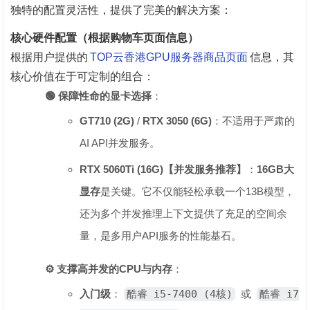
独特的配置灵活性，提供了完美的解决方案：
核心硬件配置（根据购物车页面信息）
根据用户提供的
TOP云香港GPU服务器商品页面
信息，其
核心价值在于可定制的组合：
🟢 保障性命的显卡选择
‌：
GT710 (2G)
‌ / ‌
RTX 3050 (6G)
‌：不适用于严肃的
AI API并发服务。
RTX 5060Ti (16G)【并发服务推荐】
‌：‌
16GB大
显存
‌是关键。它不仅能轻松承载一个13B模型，
还为多个并发推理上下文提供了充足的空间余
量，是多用户API服务的性能基石。
⚙️ 支撑高并发的CPU与内存
‌：
入门级
‌：
酷睿 i5-7400 (4核)
或
酷睿 i7