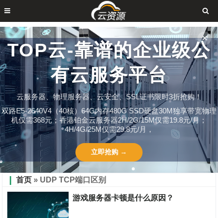
✕
TOP云-靠谱的企业级公
有云服务平台
云服务器、物理服务器、云安全、SSL证书限时3折抢购！
双路E5-2640V4（40核）64G内存480G SSD硬盘30M独享带宽物理
机仅需368元；香港铂金云服务器2H/2G/15M仅需19.8元/月；
4H/4G/25M仅需29.8元/月，
立即抢购 →
首页
» UDP TCP端口区别
游戏服务器卡顿是什么原因？