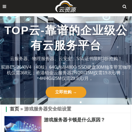
✕
TOP云-靠谱的企业级公
有云服务平台
云服务器、物理服务器、云安全、SSL证书限时3折抢购！
双路E5-2640V4（40核）64G内存480G SSD硬盘30M独享带宽物理
机仅需368元；香港铂金云服务器2H/2G/15M仅需19.8元/月；
4H/4G/25M仅需29.8元/月，
立即抢购 →
首页
» 游戏服务器安全组设置
游戏服务器卡顿是什么原因？