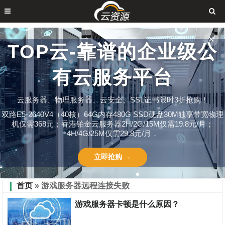
✕
TOP云-靠谱的企业级公
有云服务平台
云服务器、物理服务器、云安全、SSL证书限时3折抢购！
双路E5-2640V4（40核）64G内存480G SSD硬盘30M独享带宽物理
机仅需368元；香港铂金云服务器2H/2G/15M仅需19.8元/月；
4H/4G/25M仅需29.8元/月，
立即抢购 →
首页
» 游戏服务器远程连接失败
游戏服务器卡顿是什么原因？