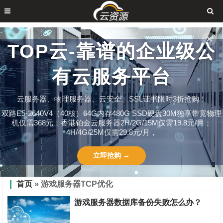
✕
TOP云-靠谱的企业级公
有云服务平台
云服务器、物理服务器、云安全、SSL证书限时3折抢购！
双路E5-2640V4（40核）64G内存480G SSD硬盘30M独享带宽物理
机仅需368元；香港铂金云服务器2H/2G/15M仅需19.8元/月；
4H/4G/25M仅需29.8元/月，
立即抢购 →
首页
» 游戏服务器TCP优化
游戏服务器数据库备份失败怎么办？