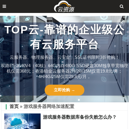
✕
TOP云-靠谱的企业级公
有云服务平台
云服务器、物理服务器、云安全、SSL证书限时3折抢购！
双路E5-2640V4（40核）64G内存480G SSD硬盘30M独享带宽物理
机仅需368元；香港铂金云服务器2H/2G/15M仅需19.8元/月；
4H/4G/25M仅需29.8元/月，
立即抢购 →
首页
» 游戏服务器网络加速配置
游戏服务器数据库备份失败怎么办？