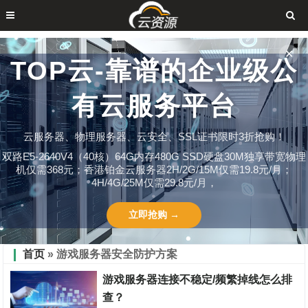
✕
TOP云-靠谱的企业级公
有云服务平台
云服务器、物理服务器、云安全、SSL证书限时3折抢购！
双路E5-2640V4（40核）64G内存480G SSD硬盘30M独享带宽物理
机仅需368元；香港铂金云服务器2H/2G/15M仅需19.8元/月；
4H/4G/25M仅需29.8元/月，
立即抢购 →
首页
» 游戏服务器安全防护方案
游戏服务器连接不稳定/频繁掉线怎么排
查？