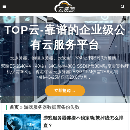
✕
TOP云-靠谱的企业级公
有云服务平台
云服务器、物理服务器、云安全、SSL证书限时3折抢购！
双路E5-2640V4（40核）64G内存480G SSD硬盘30M独享带宽物理
机仅需368元；香港铂金云服务器2H/2G/15M仅需19.8元/月；
4H/4G/25M仅需29.8元/月，
立即抢购 →
首页
» 游戏服务器数据库备份失败
游戏服务器连接不稳定/频繁掉线怎么排
查？