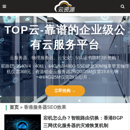
✕
TOP云-靠谱的企业级公
有云服务平台
云服务器、物理服务器、云安全、SSL证书限时3折抢购！
双路E5-2640V4（40核）64G内存480G SSD硬盘30M独享带宽物理
机仅需368元；香港铂金云服务器2H/2G/15M仅需19.8元/月；
4H/4G/25M仅需29.8元/月，
立即抢购 →
首页
» 香港服务器SEO效果
宕机怎么办？智能路由切换：香港BGP
三网优化服务器的灾难恢复机制