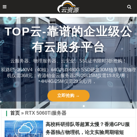
✕
TOP云-靠谱的企业级公
有云服务平台
云服务器、物理服务器、云安全、SSL证书限时3折抢购！
双路E5-2640V4（40核）64G内存480G SSD硬盘30M独享带宽物理
机仅需368元；香港铂金云服务器2H/2G/15M仅需19.8元/月；
4H/4G/25M仅需29.8元/月，
立即抢购 →
首页
» RTX 5060Ti服务器
高校科研排队等超算太慢？香港GPU服
务器独占物理机，论文实验周期缩短