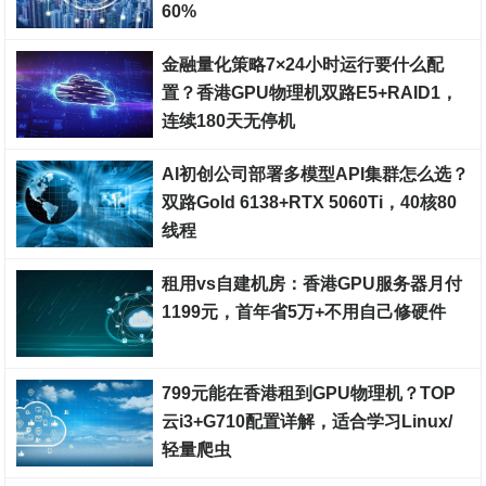
60%
裸金属服务器
金融量化策略7×24小时运行要什么配
置？香港GPU物理机双路E5+RAID1，
连续180天无停机
裸金属服务器
AI初创公司部署多模型API集群怎么选？
双路Gold 6138+RTX 5060Ti，40核80
线程
裸金属服务器
租用vs自建机房：香港GPU服务器月付
1199元，首年省5万+不用自己修硬件
裸金属服务器
799元能在香港租到GPU物理机？TOP
云i3+G710配置详解，适合学习Linux/
轻量爬虫
裸金属服务器