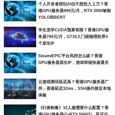
个人开发者想玩AI但不想投入上万？香
港GPU服务器999元/月，RTX 3050够跑
YOLO和BERT
裸金属服务器
学生党学CUDA预算有限？香港GPU服
务器799元/月，G710入门级物理机带3
个原生IP
裸金属服务器
Steam/EPIC平台风控怎么破？香港
GPU服务器原生IP，游戏审核快速通关
裸金属服务器
云游戏测试延迟高？香港GPU服务器广
州→香港延迟32ms，SSH操作接近本地
体验
裸金属服务器
《幻兽帕鲁》32人服需要什么配置？香
港GPU服务器i7+RTX 5060Ti，延迟仅