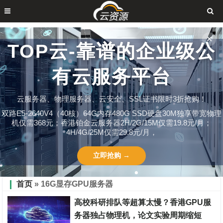
✕
TOP云-靠谱的企业级公
有云服务平台
云服务器、物理服务器、云安全、SSL证书限时3折抢购！
双路E5-2640V4（40核）64G内存480G SSD硬盘30M独享带宽物理
机仅需368元；香港铂金云服务器2H/2G/15M仅需19.8元/月；
4H/4G/25M仅需29.8元/月，
立即抢购 →
首页
» 16G显存GPU服务器
高校科研排队等超算太慢？香港GPU服
务器独占物理机，论文实验周期缩短