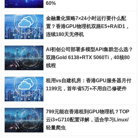
60%
裸金属服务器
金融量化策略7×24小时运行要什么配
置？香港GPU物理机双路E5+RAID1，
连续180天无停机
裸金属服务器
AI初创公司部署多模型API集群怎么选？
双路Gold 6138+RTX 5060Ti，40核80
线程
裸金属服务器
租用vs自建机房：香港GPU服务器月付
1199元，首年省5万+不用自己修硬件
裸金属服务器
799元能在香港租到GPU物理机？TOP
云i3+G710配置详解，适合学习Linux/
轻量爬虫
裸金属服务器