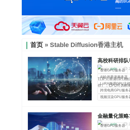
首页
» Stable Diffusion香港主机
高校科研排队
60%
axin
香港GPU服务器
AI绘画香港服务器
TOP云香港GPU物理
LoRA微调GPU主
存）；CPU可选酷睿i3
跨境电商GPU服务
2670v2、双路金牌
视频渲染GPU服务
裸金属服务器
金融量化策略7
续180天无停
axin
香港GPU服务器