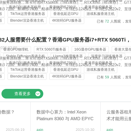
Stable Diffusion香港主机
Llama3推理服务器
深度学习训练服务器
服务器特惠，显卡可选RTX5060ti（16G显存）、RTX3050（6G显存）、GT7
机
香港GPU服务器租用
香港物理机799元
香港原生IP服务器
 7100、酷睿i5-7400、酷睿i7-8700、至强E3-1245v3、至强E5-2620v2、至强
器
TikTok运营香港服务器
香港低延迟GPU
游戏私服香港主机
Gold 6138；内存从8G-128G可选，标配3-5个香港原生ip地址，价格低...
器
Blender渲染香港主机
4K转码GPU服务器
已有
72
人围观 ，发
2人服需要什么配置？香港GPU服务器i7+RTX 5060Ti
2026-07-09
香港GPU物理机
RTX 5060Ti服务器
16G显存GPU服务器
香港大显
Stable Diffusion香港主机
Llama3推理服务器
深度学习训练服务器
服务器特惠，显卡可选RTX5060ti（16G显存）、RTX3050（6G显存）、GT7
机
香港GPU服务器租用
香港物理机799元
香港原生IP服务器
 7100、酷睿i5-7400、酷睿i7-8700、至强E3-1245v3、至强E5-2620v2、至强
器
TikTok运营香港服务器
香港低延迟GPU
游戏私服香港主机
Gold 6138；内存从8G-128G可选，标配3-5个香港原生ip地址，价格低...
器
Blender渲染香港主机
4K转码GPU服务器
已有
59
人围观 ，发
查看更多
份数据？
数据中心算力：Intel Xeon
云服务器租
Platinum 8360 与 AMD EPYC
术才能用云
7743CPU 性能评测
2025-06-19
axin
2025-10-30
axin