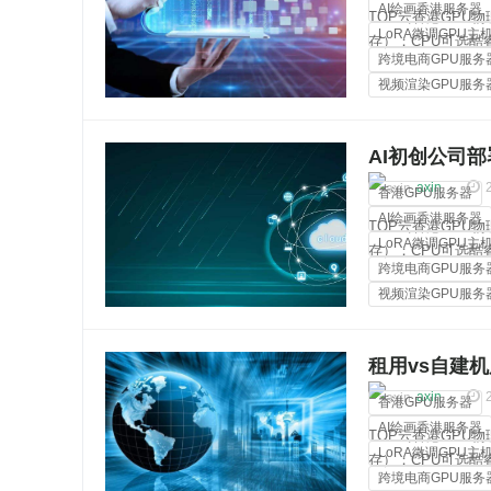
AI绘画香港服务器
TOP云香港GPU物理
LoRA微调GPU主
存）；CPU可选酷睿i3
跨境电商GPU服务
2670v2、双路金牌
视频渲染GPU服务
裸金属服务器
AI初创公司部署
80线程
axin
香港GPU服务器
AI绘画香港服务器
TOP云香港GPU物理
LoRA微调GPU主
存）；CPU可选酷睿i3
跨境电商GPU服务
2670v2、双路金牌
视频渲染GPU服务
裸金属服务器
租用vs自建机
axin
香港GPU服务器
AI绘画香港服务器
TOP云香港GPU物理
LoRA微调GPU主
存）；CPU可选酷睿i3
跨境电商GPU服务
2670v2、双路金牌