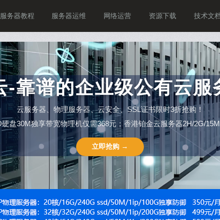
服务器教程
服务器运维
网络运营
资源下载
技术文
P云-靠谱的企业级公有云服
云服务器、物理服务器、云安全、SSL证书限时3折抢购！
SSD硬盘30M独享带宽物理机仅需368元；香港铂金云服务器2H/2G/15M仅需
立即抢购 →