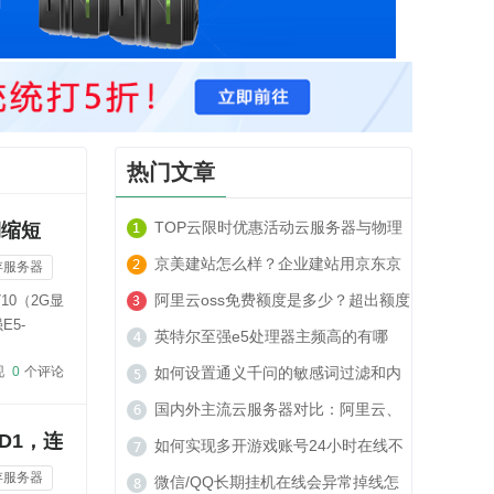
热门文章
TOP云限时优惠活动云服务器与物理
期缩短
服务器套餐租用推荐
京美建站怎么样？企业建站用京东京
存服务器
美建站可以吗？
阿里云oss免费额度是多少？超出额度
10（2G显
E5-
收费贵吗？
英特尔至强e5处理器主频高的有哪
现
0
个评论
些？
如何设置通义千问的敏感词过滤和内
容安全策略？
国内外主流云服务器对比：阿里云、
D1，连
腾讯云、TOP云如何选？
如何实现多开游戏账号24小时在线不
存服务器
被封号？
微信/QQ长期挂机在线会异常掉线怎