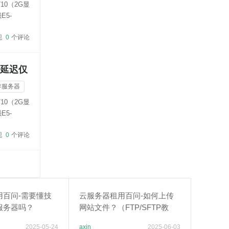
10（2G显
E5-
现
0
个评论
，延迟仅
存服务器
10（2G显
E5-
现
0
个评论
用百问-需要懂技
云服务器租用百问-如何上传
服务器吗？
网站文件？（FTP/SFTP教
程）
2025-05-24
axin
2025-06-03