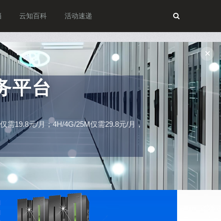
档
云知百科
活动速递
✕
务平台
19.8元/月；4H/4G/25M仅需29.8元/月，