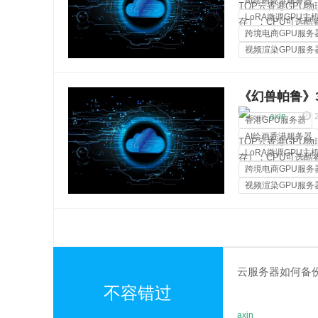
AI绘画香港服务器
TOP云香港GPU物理
LoRA微调GPU主
存）；CPU可选酷睿i3
跨境电商GPU服务
2670v2、双路金牌
视频渲染GPU服务
裸金属服务器
《幻兽帕鲁》3
45ms
axin
香港GPU服务器
AI绘画香港服务器
TOP云香港GPU物理
LoRA微调GPU主
存）；CPU可选酷睿i3
跨境电商GPU服务
2670v2、双路金牌
视频渲染GPU服务
裸金属服务器
云服务器如何备
不容错过
axin