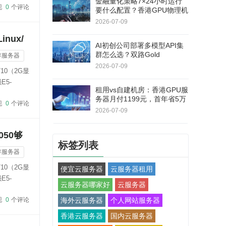
金融量化策略7×24小时运行
现
0
个评论
要什么配置？香港GPU物理机
双路E5+RAID1，连续180天
2026-07-09
无停机
nux/
AI初创公司部署多模型API集
群怎么选？双路Gold
存服务器
6138+RTX 5060Ti，40核80
2026-07-09
10（2G显
线程
E5-
租用vs自建机房：香港GPU服
务器月付1199元，首年省5万
现
0
个评论
+不用自己修硬件
2026-07-09
050够
标签列表
存服务器
10（2G显
便宜云服务器
云服务器租用
E5-
云服务器哪家好
云服务器
现
0
个评论
海外云服务器
个人网站服务器
香港云服务器
国内云服务器