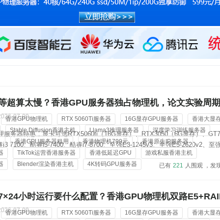
等超算太慢？香港GPU服务器独占物理机，论文实验周
2026-07-09
香港GPU物理机
RTX 5060Ti服务器
16G显存GPU服务器
香港大显
Stable Diffusion香港主机
Llama3推理服务器
深度学习训练服务器
服务器特惠，显卡可选RTX5060ti（16G显存）、RTX3050（6G显存）、GT7
机
香港GPU服务器租用
香港物理机799元
香港原生IP服务器
 7100、酷睿i5-7400、酷睿i7-8700、至强E3-1245v3、至强E5-2620v2、至强
器
TikTok运营香港服务器
香港低延迟GPU
游戏私服香港主机
Gold 6138；内存从8G-128G可选，标配3-5个香港原生ip地址，价格低...
器
Blender渲染香港主机
4K转码GPU服务器
已有
221
人围观 ，发
×24小时运行要什么配置？香港GPU物理机双路E5+RAI
机
2026-07-09
香港GPU物理机
RTX 5060Ti服务器
16G显存GPU服务器
香港大显