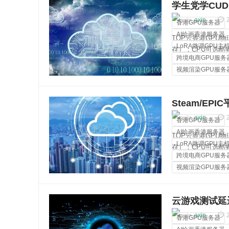
学生党学CUD
个原生IP
axin
香港GPU服务器
AI绘画香港服务器
TOP云香港GPU物理
LoRA微调GPU主
存）；CPU可选酷睿i3
跨境电商GPU服务
2670v2、双路金牌
视频渲染GPU服务
裸金属服务器
Steam/E
axin
香港GPU服务器
AI绘画香港服务器
TOP云香港GPU物理
LoRA微调GPU主
存）；CPU可选酷睿i3
跨境电商GPU服务
2670v2、双路金牌
视频渲染GPU服务
裸金属服务器
云游戏测试延
地体验
axin
香港GPU服务器