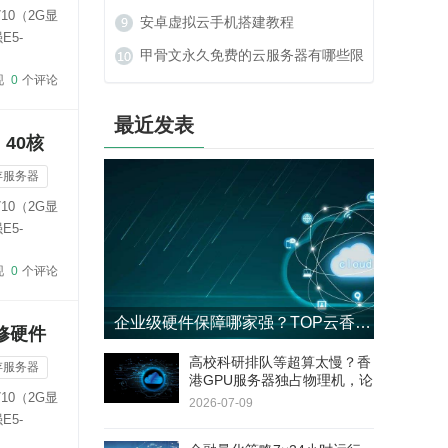
10（2G显
么办？
安卓虚拟云手机搭建教程
E5-
甲骨文永久免费的云服务器有哪些限
现
0
个评论
制？
最近发表
，40核
存服务器
10（2G显
E5-
现
0
个评论
企业级硬件保障哪家强？TOP云香港GPU服务器4小时响应+8小时更换SLA
修硬件
高校科研排队等超算太慢？香
存服务器
港GPU服务器独占物理机，论
10（2G显
文实验周期缩短60%
2026-07-09
E5-