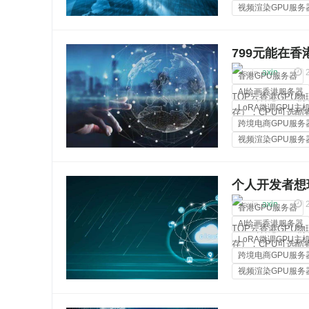
视频渲染GPU服务
裸金属服务器
799元能在香
轻量爬虫
axin
香港GPU服务器
AI绘画香港服务器
TOP云香港GPU物理
LoRA微调GPU主
存）；CPU可选酷睿i3
跨境电商GPU服务
2670v2、双路金牌
视频渲染GPU服务
裸金属服务器
个人开发者想玩
跑YOLO和BE
axin
香港GPU服务器
AI绘画香港服务器
TOP云香港GPU物理
LoRA微调GPU主
存）；CPU可选酷睿i3
跨境电商GPU服务
2670v2、双路金牌
视频渲染GPU服务
裸金属服务器