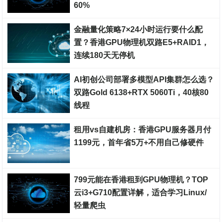
60%
裸金属服务器
金融量化策略7×24小时运行要什么配
置？香港GPU物理机双路E5+RAID1，
连续180天无停机
裸金属服务器
AI初创公司部署多模型API集群怎么选？
双路Gold 6138+RTX 5060Ti，40核80
线程
裸金属服务器
租用vs自建机房：香港GPU服务器月付
1199元，首年省5万+不用自己修硬件
裸金属服务器
799元能在香港租到GPU物理机？TOP
云i3+G710配置详解，适合学习Linux/
轻量爬虫
裸金属服务器