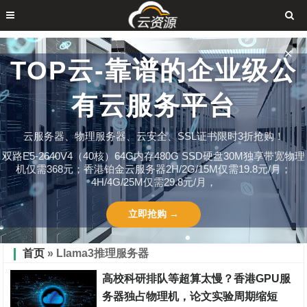
✕
TOP云-靠谱的企业级公
有云服务平台
云服务器、物理服务器、云安全、SSL证书限时3折抢购！
双路E5-2640V4（40核）64G内存480G SSD硬盘30M独享带宽物理
机仅需368元；香港铂金云服务器2H/2G/15M仅需19.8元/月；
4H/4G/25M仅需29.8元/月，
立即抢购 →
首页
» Llama3推理服务器
高校科研排队等超算太慢？香港GPU服
务器独占物理机，论文实验周期缩短