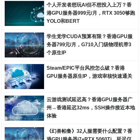
个人开发者想玩AI但不想投入上万？香
港GPU服务器999元/月，RTX 3050够跑
YOLO和BERT
裸金属服务器
学生党学CUDA预算有限？香港GPU服
务器799元/月，G710入门级物理机带3
个原生IP
裸金属服务器
Steam/EPIC平台风控怎么破？香港
GPU服务器原生IP，游戏审核快速通关
裸金属服务器
云游戏测试延迟高？香港GPU服务器广
州→香港延迟32ms，SSH操作接近本地
体验
裸金属服务器
《幻兽帕鲁》32人服需要什么配置？香
港GPU服务器i7+RTX 5060Ti，延迟仅