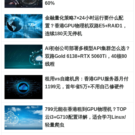
60%
裸金属服务器
金融量化策略7×24小时运行要什么配
置？香港GPU物理机双路E5+RAID1，
连续180天无停机
裸金属服务器
AI初创公司部署多模型API集群怎么选？
双路Gold 6138+RTX 5060Ti，40核80
线程
裸金属服务器
租用vs自建机房：香港GPU服务器月付
1199元，首年省5万+不用自己修硬件
裸金属服务器
799元能在香港租到GPU物理机？TOP
云i3+G710配置详解，适合学习Linux/
轻量爬虫
裸金属服务器