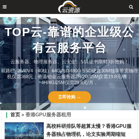
✕
TOP云-靠谱的企业级公
有云服务平台
云服务器、物理服务器、云安全、SSL证书限时3折抢购！
双路E5-2640V4（40核）64G内存480G SSD硬盘30M独享带宽物理
机仅需368元；香港铂金云服务器2H/2G/15M仅需19.8元/月；
4H/4G/25M仅需29.8元/月，
立即抢购 →
首页
» 香港GPU服务器租用
高校科研排队等超算太慢？香港GPU服
务器独占物理机，论文实验周期缩短