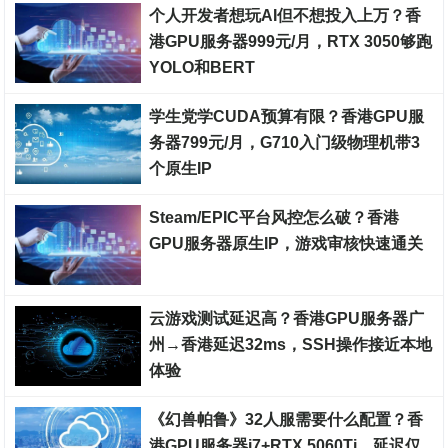
个人开发者想玩AI但不想投入上万？香
港GPU服务器999元/月，RTX 3050够跑
YOLO和BERT
裸金属服务器
学生党学CUDA预算有限？香港GPU服
务器799元/月，G710入门级物理机带3
个原生IP
裸金属服务器
Steam/EPIC平台风控怎么破？香港
GPU服务器原生IP，游戏审核快速通关
裸金属服务器
云游戏测试延迟高？香港GPU服务器广
州→香港延迟32ms，SSH操作接近本地
体验
裸金属服务器
《幻兽帕鲁》32人服需要什么配置？香
港GPU服务器i7+RTX 5060Ti，延迟仅