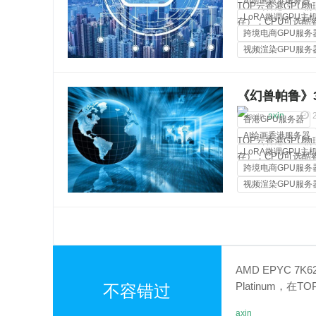
AI绘画香港服务器
TOP云香港GPU物理
LoRA微调GPU主
存）；CPU可选酷睿i3
跨境电商GPU服务
2670v2、双路金牌
视频渲染GPU服务
裸金属服务器
《幻兽帕鲁》3
45ms
axin
香港GPU服务器
AI绘画香港服务器
TOP云香港GPU物理
LoRA微调GPU主
存）；CPU可选酷睿i3
跨境电商GPU服务
2670v2、双路金牌
视频渲染GPU服务
裸金属服务器
AMD EPYC 7K62
Platinum，在
不容错过
如何抉择？
axin