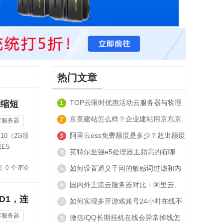
热门文章
TOP云限时优惠活动云服务器与物理
期缩短
服务器套餐租用推荐
京美建站怎么样？企业建站用京东京
存服务器
美建站可以吗？
阿里云oss免费额度是多少？超出额度
10（2G显
E5-
收费贵吗？
英特尔至强e5处理器主频高的有哪
现
0
个评论
些？
如何设置通义千问的敏感词过滤和内
容安全策略？
国内外主流云服务器对比：阿里云、
D1，连
腾讯云、TOP云如何选？
如何实现多开游戏账号24小时在线不
存服务器
被封号？
微信/QQ长期挂机在线会异常掉线怎