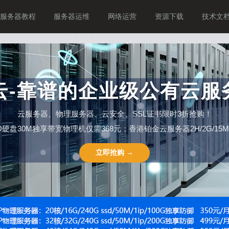
服务器教程
服务器运维
网络运营
资源下载
技术文
P云-靠谱的企业级公有云服
云服务器、物理服务器、云安全、SSL证书限时3折抢购！
SSD硬盘30M独享带宽物理机仅需368元；香港铂金云服务器2H/2G/15M仅需
立即抢购 →