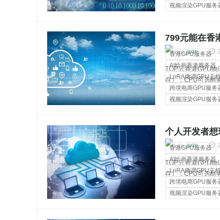
视频渲染GPU服务
裸金属服务器
799元能在香
轻量爬虫
axin
香港GPU服务器
AI绘画香港服务器
TOP云香港GPU物理
LoRA微调GPU主
存）；CPU可选酷睿i3
跨境电商GPU服务
2670v2、双路金牌
视频渲染GPU服务
裸金属服务器
个人开发者想玩
跑YOLO和BE
axin
香港GPU服务器
AI绘画香港服务器
TOP云香港GPU物理
LoRA微调GPU主
存）；CPU可选酷睿i3
跨境电商GPU服务
2670v2、双路金牌
视频渲染GPU服务
裸金属服务器