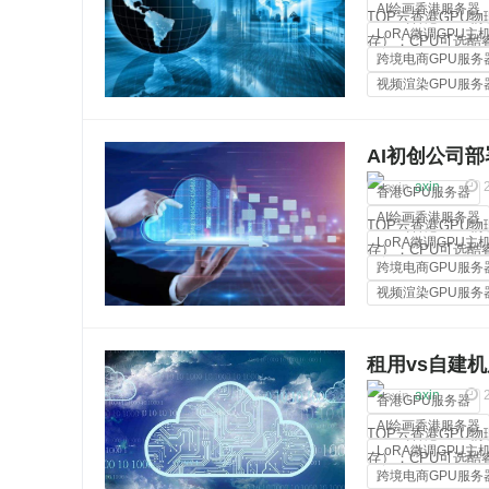
AI绘画香港服务器
TOP云香港GPU物理
LoRA微调GPU主
存）；CPU可选酷睿i3
跨境电商GPU服务
2670v2、双路金牌
视频渲染GPU服务
裸金属服务器
AI初创公司部署
80线程
axin
香港GPU服务器
AI绘画香港服务器
TOP云香港GPU物理
LoRA微调GPU主
存）；CPU可选酷睿i3
跨境电商GPU服务
2670v2、双路金牌
视频渲染GPU服务
裸金属服务器
租用vs自建机
axin
香港GPU服务器
AI绘画香港服务器
TOP云香港GPU物理
LoRA微调GPU主
存）；CPU可选酷睿i3
跨境电商GPU服务
2670v2、双路金牌