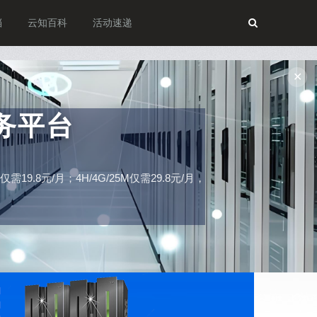
档
云知百科
活动速递
✕
务平台
19.8元/月；4H/4G/25M仅需29.8元/月，