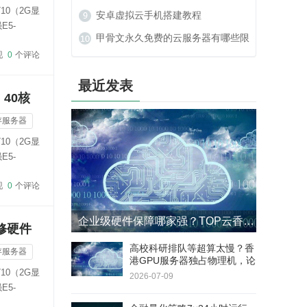
10（2G显
么办？
安卓虚拟云手机搭建教程
E5-
甲骨文永久免费的云服务器有哪些限
现
0
个评论
制？
最近发表
，40核
存服务器
10（2G显
E5-
现
0
个评论
企业级硬件保障哪家强？TOP云香港GPU服务器4小时响应+8小时更换SLA
修硬件
高校科研排队等超算太慢？香
存服务器
港GPU服务器独占物理机，论
10（2G显
文实验周期缩短60%
2026-07-09
E5-