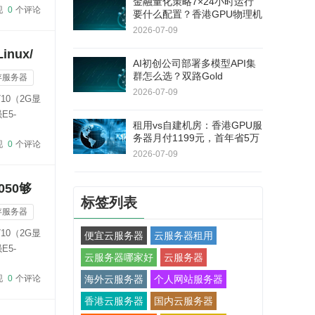
金融量化策略7×24小时运行
现
0
个评论
要什么配置？香港GPU物理机
双路E5+RAID1，连续180天
2026-07-09
无停机
nux/
AI初创公司部署多模型API集
群怎么选？双路Gold
存服务器
6138+RTX 5060Ti，40核80
2026-07-09
10（2G显
线程
E5-
租用vs自建机房：香港GPU服
务器月付1199元，首年省5万
现
0
个评论
+不用自己修硬件
2026-07-09
050够
标签列表
存服务器
10（2G显
便宜云服务器
云服务器租用
E5-
云服务器哪家好
云服务器
现
0
个评论
海外云服务器
个人网站服务器
香港云服务器
国内云服务器