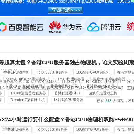
等超算太慢？香港GPU服务器独占物理机，论文实验周
2026-07-09
香港GPU物理机
RTX 5060Ti服务器
16G显存GPU服务器
香港大显
Stable Diffusion香港主机
Llama3推理服务器
深度学习训练服务器
服务器特惠，显卡可选RTX5060ti（16G显存）、RTX3050（6G显存）、GT7
机
香港GPU服务器租用
香港物理机799元
香港原生IP服务器
 7100、酷睿i5-7400、酷睿i7-8700、至强E3-1245v3、至强E5-2620v2、至强
器
TikTok运营香港服务器
香港低延迟GPU
游戏私服香港主机
Gold 6138；内存从8G-128G可选，标配3-5个香港原生ip地址，价格低...
器
Blender渲染香港主机
4K转码GPU服务器
已有
213
人围观 ，发
×24小时运行要什么配置？香港GPU物理机双路E5+RAI
机
2026-07-09
香港GPU物理机
RTX 5060Ti服务器
16G显存GPU服务器
香港大显