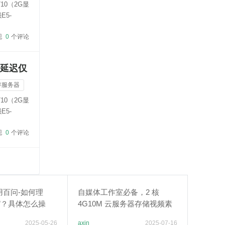
10（2G显
E5-
现
0
个评论
，延迟仅
存服务器
10（2G显
E5-
现
0
个评论
用百问-如何理
自媒体工作室必备，2 核
”？具体怎么操
4G10M 云服务器存储视频素
材​
2025-05-26
axin
2025-07-16