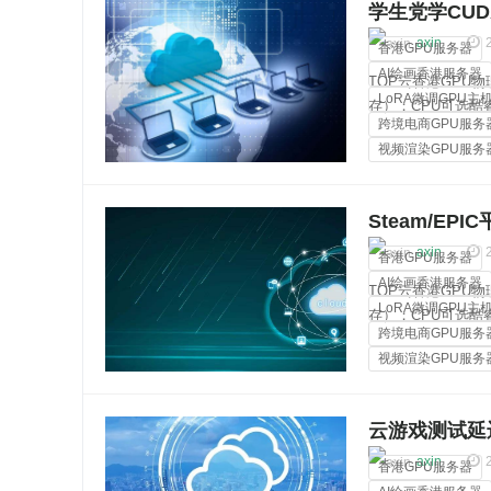
学生党学CUD
个原生IP
axin
香港GPU服务器
AI绘画香港服务器
TOP云香港GPU物理
LoRA微调GPU主
存）；CPU可选酷睿i3
跨境电商GPU服务
2670v2、双路金牌
视频渲染GPU服务
裸金属服务器
Steam/E
axin
香港GPU服务器
AI绘画香港服务器
TOP云香港GPU物理
LoRA微调GPU主
存）；CPU可选酷睿i3
跨境电商GPU服务
2670v2、双路金牌
视频渲染GPU服务
裸金属服务器
云游戏测试延
地体验
axin
香港GPU服务器