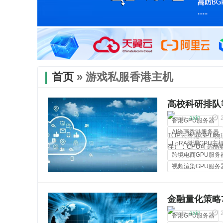
首页
» 游戏私服香港主机
高校科研排队
60%
axin
香港GPU服务器
AI绘画香港服务器
TOP云香港GPU物理
LoRA微调GPU主
存）；CPU可选酷睿i3
跨境电商GPU服务
2670v2、双路金牌
视频渲染GPU服务
裸金属服务器
金融量化策略7
续180天无停
axin
香港GPU服务器