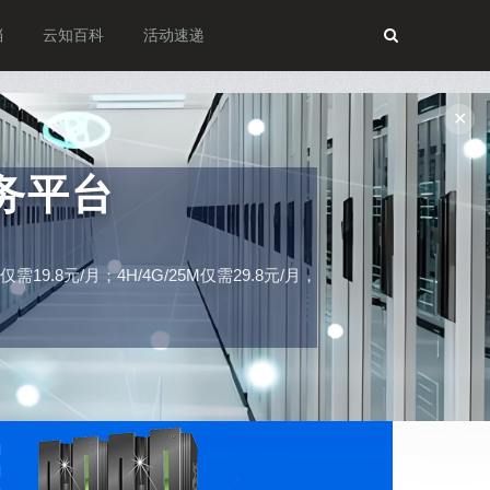
档
云知百科
活动速递
✕
务平台
19.8元/月；4H/4G/25M仅需29.8元/月，