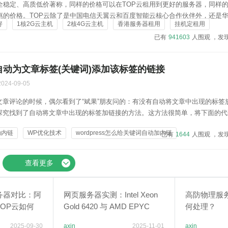
安全稳定、高质低价著称，同样的价格可以在TOP云租用到更好的服务器，同样
优惠的价格。TOP云除了是中国电信天翼云和百度智能云核心合作伙伴外，还是
好
1核2G云主机
2核4G云主机
香港服务器租用
挂机定租用
TOP云一些云服务器跟物理服务器常用套餐，有需要的朋友可以通过购买链接
已有
941603
人围观 ，发
C站，产品各有特色，下面分别介绍：TOP云C站国内...
ss 自动为文章标签(关键词)添加该标签的链接
2024-09-05
文章评论的时候，偶尔看到了“斌果”朋友问的：有没有自动将文章中出现的标签
探究找到了自动将文章中出现的标签加链接的方法。这方法很简单，将下面的代
ons.php 即可。注意：下面有两个版本的代码，根据自己的需要选择其中一种添加
动内链
WP优化技术
wordpress怎么给关键词自动加内链
已有
1644
人围观 ，发
链接/** * WordPress 自...
查看更多
务器对比：阿
网页服务器实测：Intel Xeon
高防物理服
OP云如何
Gold 6420 与 AMD EPYC
何处理？
7533CPU 对比解析
2025-09-30
axin
2025-11-01
axin