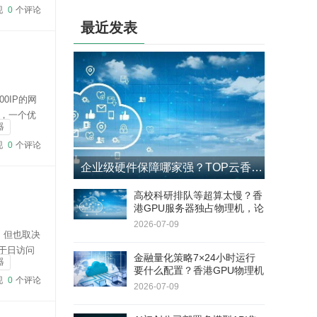
制？
现
0
个评论
2024-09-11
最近发表
TOP云限时优惠活动云服务器与物理服
务器套餐租用推荐
2024-09-08
0IP的网
，一个优
器
个并发连
现
0
个评论
企业级硬件保障哪家强？TOP云香港GPU服务器4小时响应+8小时更换SLA
高校科研排队等超算太慢？香
港GPU服务器独占物理机，论
文实验周期缩短60%
2026-07-09
的，但也取决
于日访问
金融量化策略7×24小时运行
器
快速处理
要什么配置？香港GPU物理机
现
0
个评论
双路E5+RAID1，连续180天
2026-07-09
无停机