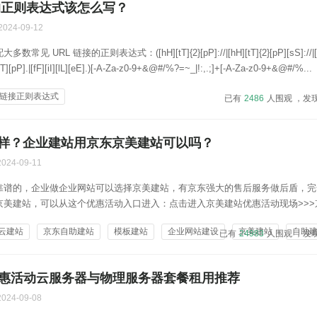
接的正则表达式该怎么写？
2024-09-12
 URL 链接的正则表达式：([hH][tT]{2}[pP]://|[hH][tT]{2}[pP][sS]://|[w
tT][pP].|[fF][iI][lL][eE].)[-A-Za-z0-9+&@#/%?=~_|!:,.;]+[-A-Za-z0-9+&@#/%...
rl链接正则表达式
已有
2486
人围观 ，发
样？企业建站用京东京美建站可以吗？
2024-09-11
靠谱的，企业做企业网站可以选择京美建站，有京东强大的售后服务做后盾，完
京美建站，可以从这个优惠活动入口进入：点击进入京美建站优惠活动现场>>>
和特点：建站便捷性高：操作简单：全程无需代码，通过拖拽、编辑、设置等操
云建站
京东自助建站
模板建站
企业网站建设
京美建站
自助
已有
24983
人围观 ，发
非专业技术人员也能轻松上手，大大降低了建...
优惠活动云服务器与物理服务器套餐租用推荐
2024-09-08