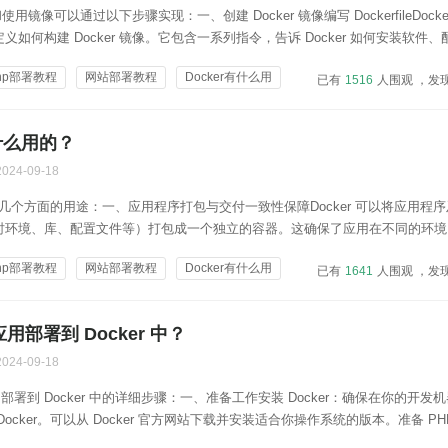
和使用镜像可以通过以下步骤实现：一、创建 Docker 镜像编写 DockerfileDockerf
如何构建 Docker 镜像。它包含一系列指令，告诉 Docker 如何安装软件
是一个简单的 Dockerfile 示例，用于创建一个包含 Python 应用的镜像：收
hp部署教程
网站部署教程
Docker有什么用
已有
1516
人围观 ，发
做什么用的？
2024-09-18
有以下几个方面的用途：一、应用程序打包与交付一致性保障Docker 可以将应用程
时环境、库、配置文件等）打包成一个独立的容器。这确保了应用在不同的环境
境）中都能以完全一致的方式运行，避免了因环境差异导致的各种问题。例如，
hp部署教程
网站部署教程
Docker有什么用
已有
1641
人围观 ，发
编程语言库的应用，在使用 Docker 打包后...
应用部署到 Docker 中？
2024-09-18
用部署到 Docker 中的详细步骤：一、准备工作安装 Docker：确保在你的开发
ocker。可以从 Docker 官方网站下载并安装适合你操作系统的版本。准备 PH
用代码已经准备好，并且可以在本地正常运行。二、创建 Dockerfile在 PHP 应