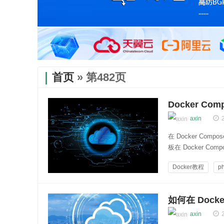
首页
» 第482页
Docker C
axin
在 Docker C
板在 Docker 
的各种配置信息，如
Docker教程
p
Compose 文件中的
云知百科
如何在 Doc
axin