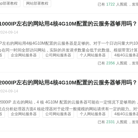
hp部署教程
网站部署教程
已有
1722
人围观 ，发
000IP左右的网站用4核4G10M配置的云服务器够用吗？
2024-09-14
IP左右的网站用4核4G10M配置的云服务器是足够的。对于一个日访问量大约100
会在同一时间全部访问网站，实际的并发请求数量会低于此数值。根据带宽计算
器
企业网站服务器
公司网站服务器
个人网站服务器
4核4G云服务
30KB，10M带宽的理论最大下载速度为1280KB/s，可以支持每秒大约42
已有
2356
人围观 ，发
原则（即用户在网页加载超过8秒后...
000IP左右的网站用4核4G10M配置的云服务器够用吗？
2024-09-14
000IP 左右的网站，4 核 4G10M 配置的云服务器可能在一定情况下是够用
优点分析处理器方面4 核处理器对于处理一般规模的网站请求有一定的能力。对
器
企业网站服务器
公司网站服务器
个人网站服务器
4核4G云服务
的网站，如果页面加载的计算需求不是特别高，4 核处理器可以较好地应对并发请求，
已有
2331
人围观 ，发
保页面响应速度。内存方面4GB...