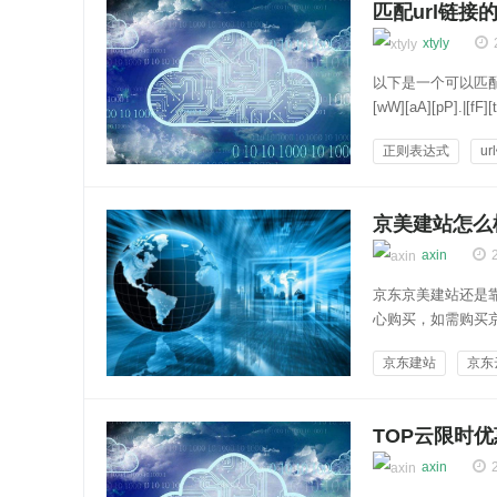
匹配url链
xtyly
以下是一个可以匹配大多数常见
[wW][aA][pP].|[fF][
正则表达式
u
云知百科
京美建站怎么
axin
京东京美建站还是
心购买，如需购买
具有以下一些优点
京东建站
京东
行搭建网站，即使是
国内云服务器
TOP云限时
axin