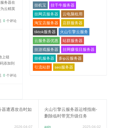
的服务器在
挂机宝
挂千牛服务器
华为云精英
挂网店服务器
云电脑租用
进入购买，
现
0
个评论
淘宝店服务器
店群服务器
tiktok服务器
火山引擎云服务
云服务器优惠
站群服务器
挂游戏服务器
挂网赚项目服务器
放上链
挂机服务器
多ip云服务器
码添加到
引流站群
seo服务器
即可！代码
现
0
个评论
务器遭遇攻击时如
火山引擎云服务器运维指南-
删除临时带宽升级任务
2026-04-07
axin
2025-04-02