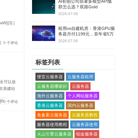
AI初创公司部署多模型API集
群怎么选？双路Gold
6138+RTX 5060Ti，40核80
2026-07-09
线程
W]{3}.|
租用vs自建机房：香港GPU服
务器月付1199元，首年省5万
+不用自己修硬件
2026-07-09
现
0
个评论
标签列表
便宜云服务器
云服务器租用
全可以放
云服务器哪家好
云服务器
京美建站
作即可自
海外云服务器
个人网站服务器
建站
现
0
个评论
香港云服务器
国内云服务器
免备案云服务器
云服务器教程
服务器使用教程
云服务器使用
火山引擎云服务器
铂金服务器