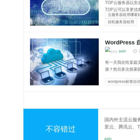
TOP云服务器以
TOP云可以享更
云服务器租用哪家
服务商。下面推荐
挂机服务器租用
TOP云分为总站和
香港云服务器
WordPre
axin
有一天我在给某篇
接？然后多次探索
主题的 functi
wordpress标签自
1：该文章设置的标签都加
SEO技术
国内外主流云服
里云、腾讯云、T
不容错过
选？
axin