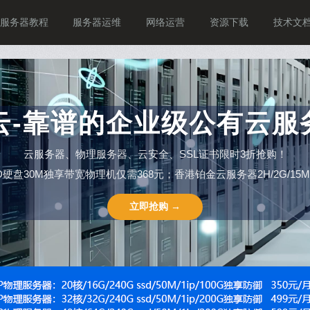
服务器教程
服务器运维
网络运营
资源下载
技术文
P云-靠谱的企业级公有云服
云服务器、物理服务器、云安全、SSL证书限时3折抢购！
SSD硬盘30M独享带宽物理机仅需368元；香港铂金云服务器2H/2G/15M仅需
立即抢购 →