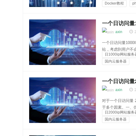
Docker教程
p
下创建一个名为...
网站服务器配置
一个日访问量1
axin
一个日访问量1000
站，考虑到用户不
日1000ip网站服务
化后的网页大小假设为
国内云服务器
接。即使考虑到8秒
云服务器
一个日访问量2
axin
对于一个日访问量 2
于多个因素。一、
日2000ip网站服务
量 2000IP 
国内云服务器
用户的访问请求，确
云服务器