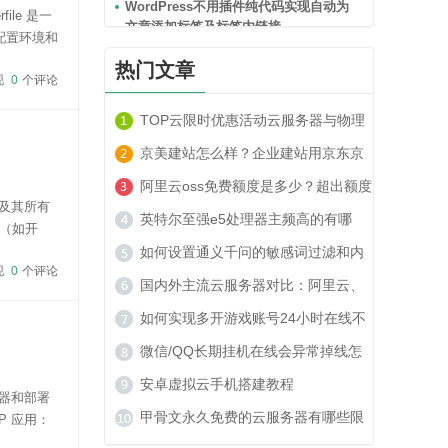
WordPress不用插件纯代码实现自动为
ile 是一
文章添加标签及标签内链接
、配置环境和
2024-09-21
起...
热门文章
现
0
个评论
jQuery网站顶部定时折叠收起广告代码
网站素材下载
TOP云限时优惠活动云服务器与物理
2024-09-19
服务器套餐租用推荐
京美建站怎么样？企业建站用京东京
一个日访问量1000IP左右的网站用4核
美建站可以吗？
阿里云oss免费额度是多少？超出额度
4G10M配置的云服务器够用吗？
序及其所有
收费贵吗？
英特尔至强e5处理器主频高的有哪
2024-09-14
（如开
一个使用
些？
如何设置通义千问的敏感词过滤和内
一个日访问量2000IP左右的网站用4核
现
0
个评论
容安全策略？
国内外主流云服务器对比：阿里云、
4G10M配置的云服务器够用吗？
2024-09-14
腾讯云、TOP云如何选？
如何实现多开游戏账号24小时在线不
被封号？
微信/QQ长期挂机在线会异常掉线怎
匹配url链接的正则表达式该怎么写？
2024-09-12
么办？
安卓虚拟云手机搭建教程
机器和部署
甲骨文永久免费的云服务器有哪些限
P 应用：
京美建站怎么样？企业建站用京东京美
用的根目录
建站可以吗？