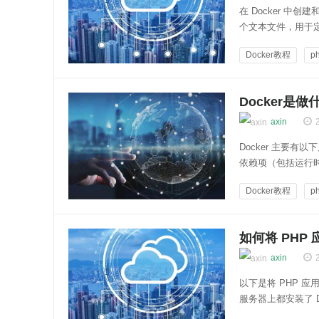
在 Docker 中创建
个文本文件，用于定义
复制文件等。例如，以下
Docker教程
p
网站服务器配置
Docker是
axin
Docker 主要
依赖项（包括运行
发、测试、生产环
Docker教程
p
特定版本数据库和特定
云知百科
如何将 PHP 
axin
以下是将 PHP 应
服务器上都安装了 D
确保你的 PHP 应