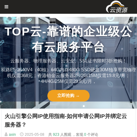
✕
TOP云-靠谱的企业级公
有云服务平台
云服务器、物理服务器、云安全、SSL证书限时3折抢购！
双路E5-2640V4（40核）64G内存480G SSD硬盘30M独享带宽物理
机仅需368元；香港铂金云服务器2H/2G/15M仅需19.8元/月；
4H/4G/25M仅需29.8元/月，
立即抢购 →
火山引擎公网IP使用指南-如何申请公网IP并绑定云
服务器？
axin
2025-05-08
共
923
人围观 ，发现
0
个评论