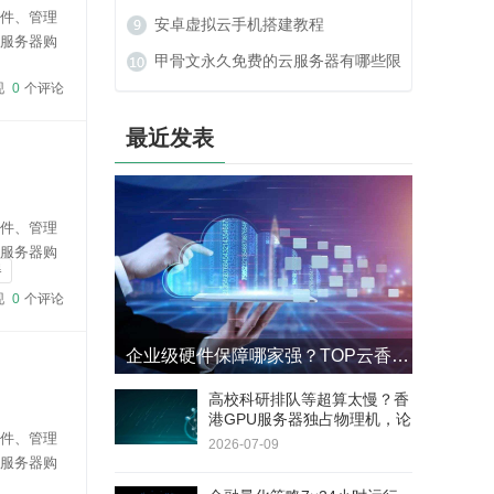
软件、管理
么办？
安卓虚拟云手机搭建教程
云服务器购
甲骨文永久免费的云服务器有哪些限
cart生产排程
现
0
个评论
制？
最近发表
软件、管理
云服务器购
器
cart在云服务
现
0
个评论
企业级硬件保障哪家强？TOP云香港GPU服务器4小时响应+8小时更换SLA
高校科研排队等超算太慢？香
港GPU服务器独占物理机，论
软件、管理
文实验周期缩短60%
2026-07-09
云服务器购
cart在云服务