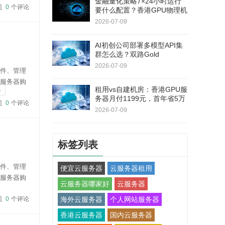
金融量化策略7×24小时运行
现
0
个评论
要什么配置？香港GPU物理机
双路E5+RAID1，连续180天
2026-07-09
无停机
AI初创公司部署多模型API集
群怎么选？双路Gold
6138+RTX 5060Ti，40核80
2026-07-09
软件、管理
线程
云服务器购
租用vs自建机房：香港GPU服
器
cart在云服务
务器月付1199元，首年省5万
现
0
个评论
+不用自己修硬件
2026-07-09
标签列表
软件、管理
便宜云服务器
云服务器租用
云服务器购
云服务器哪家好
云服务器
cart通过云服
现
0
个评论
海外云服务器
个人网站服务器
香港云服务器
国内云服务器