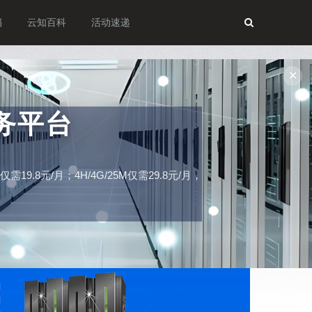
档
云知百科
活动速递
✕
务平台
19.8元/月；4H/4G/25M仅需29.8元/月，