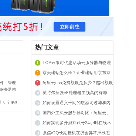
热门文章
TOP云限时优惠活动云服务器与物理
服务器套餐租用推荐
京美建站怎么样？企业建站用京东京
美建站可以吗？
阿里云oss免费额度是多少？超出额度
软件、管理
云服务器购
收费贵吗？
英特尔至强e5处理器主频高的有哪
cart在云服务
现
0
个评论
些？
如何设置通义千问的敏感词过滤和内
容安全策略？
国内外主流云服务器对比：阿里云、
腾讯云、TOP云如何选？
如何实现多开游戏账号24小时在线不
被封号？
微信/QQ长期挂机在线会异常掉线怎