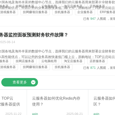
在全国各地及海外丰富的数据中心节点，选择我们的云服务器用来部署企业财务
服务器
挂网店服务器
云电脑租用
淘宝店服务器
店群服务器
本高性能优点，可以让您的业务高效快速低门槛上云，选购地址：TOP云总站
挂游戏服务器
挂网赚项目服务器
挂机服务器
企业服务器
ERP服务
yun.vip/server/buy.htmlTOP云C站云服务器购买链接：https://c.topyun.vip/
已有
947
人围观 ，发
务器监控面板预测财务软件故障？
2025-06-14
在全国各地及海外丰富的数据中心节点，选择我们的云服务器用来部署企业财务
本高性能优点，可以让您的业务高效快速低门槛上云，选购地址：TOP云总站
服务器
挂网店服务器
云电脑租用
淘宝店服务器
店群服务器
yun.vip/server/buy.htmlTOP云C站云服务器购买链接：https://c.topyun.vip/
挂游戏服务器
挂网赚项目服务器
挂机服务器
已有
871
人围观 ，发
查看更多
TOP云
云服务器如何优化Redis内存
云服务器如何
K62服务器提供
使用？
区？
2025-11-22
axin
2025-06-21
axin