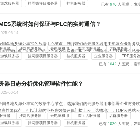
挂游戏服务器
挂网赚项目服务器
挂机服务器
已有
970
人围观 ，发
MES系统时如何保证与PLC的实时通信？
2025-06-14
在全国各地及海外丰富的数据中心节点，选择我们的云服务器用来部署企业财务
服务器
挂网店服务器
云电脑租用
淘宝店服务器
店群服务器
本高性能优点，可以让您的业务高效快速低门槛上云，选购地址：TOP云总站
挂游戏服务器
挂网赚项目服务器
挂机服务器
企业服务器
ERP服务
yun.vip/server/buy.htmlTOP云C站云服务器购买链接：https://c.topyun.vip/
已有
1042
人围观 ，发
务器日志分析优化管理软件性能？
2025-06-14
在全国各地及海外丰富的数据中心节点，选择我们的云服务器用来部署企业财务
本高性能优点，可以让您的业务高效快速低门槛上云，选购地址：TOP云总站
服务器
挂网店服务器
云电脑租用
淘宝店服务器
店群服务器
yun.vip/server/buy.htmlTOP云C站云服务器购买链接：https://c.topyun.vip/
挂游戏服务器
挂网赚项目服务器
挂机服务器
已有
1020
人围观 ，发