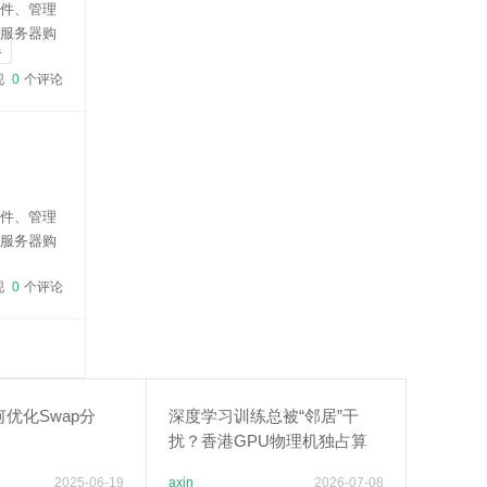
软件、管理
云服务器购
器
cart以下是为
现
0
个评论
软件、管理
云服务器购
cart通过云服
现
0
个评论
优化Swap分
深度学习训练总被“邻居”干
扰？香港GPU物理机独占算
力，CUDA核心无争抢
2025-06-19
axin
2026-07-08