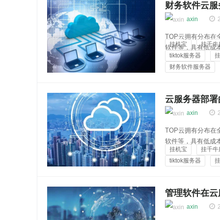
财务软件云服
axin
TOP云拥有分布
挂机宝
挂千牛
软件等，具有低成
tiktok服务器
买链接：https://top
财务软件服务器
云服...
云知百科
云服务器部署
axin
TOP云拥有分布
软件等，具有低成
挂机宝
挂千牛
买链接：https://top
tiktok服务器
器上...
云知百科
管理软件在云
axin