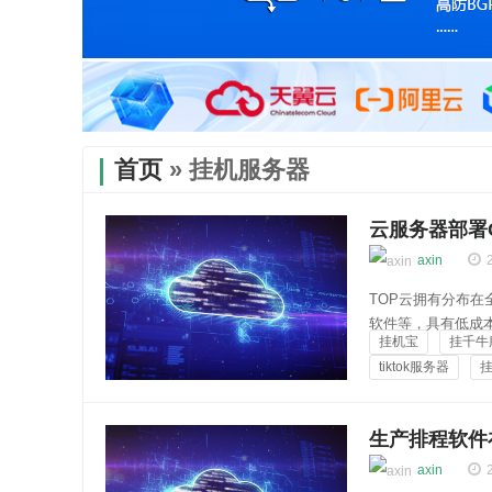
首页
» 挂机服务器
云服务器部署
axin
TOP云拥有分布
软件等，具有低成
挂机宝
挂千牛
买链接：https://top
tiktok服务器
器部...
云知百科
生产排程软件
axin