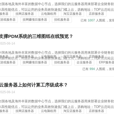
在全国各地及海外丰富的数据中心节点，选择我们的云服务器用来部署企业财务
本高性能优点，可以让您的业务高效快速低门槛上云，选购地址：TOP云总站
服务器
挂网店服务器
云电脑租用
淘宝店服务器
店群服务器
yun.vip/server/buy.htmlTOP云C站云服务器购买链接：https://c.topyun.vip/
挂游戏服务器
挂网赚项目服务器
挂机服务器
已有
1007
人围观 ，发
支撑PDM系统的三维图纸在线预览？
2025-06-14
在全国各地及海外丰富的数据中心节点，选择我们的云服务器用来部署企业财务
服务器
挂网店服务器
云电脑租用
淘宝店服务器
店群服务器
本高性能优点，可以让您的业务高效快速低门槛上云，选购地址：TOP云总站
挂游戏服务器
挂网赚项目服务器
挂机服务器
企业服务器
ERP服务
yun.vip/server/buy.htmlTOP云C站云服务器购买链接：https://c.topyun.vip/
已有
994
人围观 ，发
在云服务器上如何计算工序级成本？
2025-06-14
在全国各地及海外丰富的数据中心节点，选择我们的云服务器用来部署企业财务
本高性能优点，可以让您的业务高效快速低门槛上云，选购地址：TOP云总站
服务器
挂网店服务器
云电脑租用
淘宝店服务器
店群服务器
yun.vip/server/buy.htmlTOP云C站云服务器购买链接：https://c.topyun.vip/