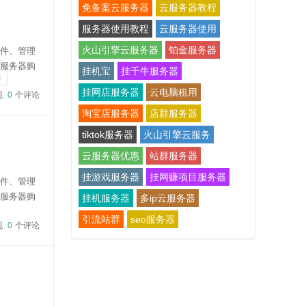
免备案云服务器
云服务器教程
服务器使用教程
云服务器使用
火山引擎云服务器
铂金服务器
软件、管理
云服务器购
挂机宝
挂千牛服务器
器
cart财务软件
挂网店服务器
云电脑租用
现
0
个评论
淘宝店服务器
店群服务器
tiktok服务器
火山引擎云服务
云服务器优惠
站群服务器
挂游戏服务器
挂网赚项目服务器
软件、管理
云服务器购
挂机服务器
多ip云服务器
cart在云服务
引流站群
seo服务器
现
0
个评论