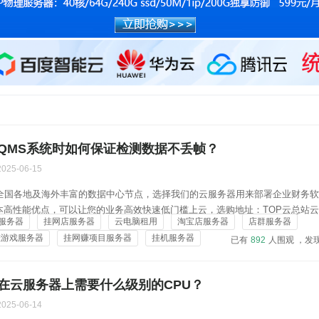
QMS系统时如何保证检测数据不丢帧？
2025-06-15
在全国各地及海外丰富的数据中心节点，选择我们的云服务器用来部署企业财务
本高性能优点，可以让您的业务高效快速低门槛上云，选购地址：TOP云总站
服务器
挂网店服务器
云电脑租用
淘宝店服务器
店群服务器
yun.vip/server/buy.htmlTOP云C站云服务器购买链接：https://c.topyun.vip/
挂游戏服务器
挂网赚项目服务器
挂机服务器
已有
892
人围观 ，发
在云服务器上需要什么级别的CPU？
2025-06-14