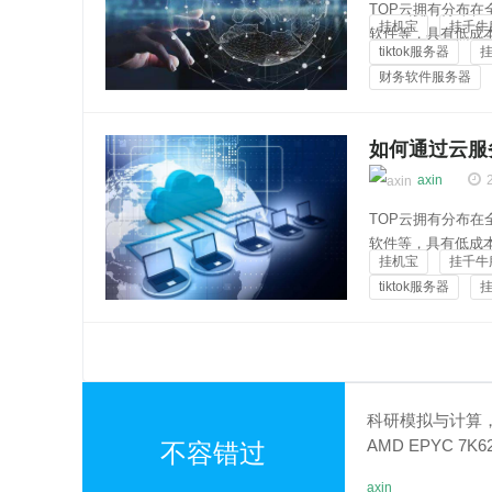
TOP云拥有分布
挂机宝
挂千牛
软件等，具有低成
tiktok服务器
买链接：https://top
财务软件服务器
管理...
云知百科
如何通过云服
axin
TOP云拥有分布
软件等，具有低成
挂机宝
挂千牛
买链接：https://top
tiktok服务器
务器...
云知百科
科研模拟与计算，
AMD EPYC 7
不容错过
算力
axin