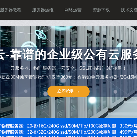
服务器教程
服务器运维
网络运营
资源下载
技术文
P云-靠谱的企业级公有云服
云服务器、物理服务器、云安全、SSL证书限时3折抢购！
SSD硬盘30M独享带宽物理机仅需368元；香港铂金云服务器2H/2G/15M仅需
立即抢购 →