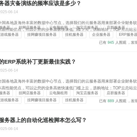
务器灾备演练的频率应该是多少？
2025-06-14
在全国各地及海外丰富的数据中心节点，选择我们的云服务器用来部署企业财务
服务器
挂网店服务器
云电脑租用
淘宝店服务器
店群服务器
本高性能优点，可以让您的业务高效快速低门槛上云，选购地址：TOP云总站
挂游戏服务器
挂网赚项目服务器
挂机服务器
企业服务器
ERP服务
yun.vip/server/buy.htmlTOP云C站云服务器购买链接：https://c.topyun.vip/
已有
945
人围观 ，发
的ERP系统补丁更新最佳实践？
2025-06-14
在全国各地及海外丰富的数据中心节点，选择我们的云服务器用来部署企业财务
本高性能优点，可以让您的业务高效快速低门槛上云，选购地址：TOP云总站
服务器
挂网店服务器
云电脑租用
淘宝店服务器
店群服务器
yun.vip/server/buy.htmlTOP云C站云服务器购买链接：https://c.topyun.vip/
挂游戏服务器
挂网赚项目服务器
挂机服务器
已有
889
人围观 ，发
服务器上的自动化巡检脚本怎么写？
2025-06-14