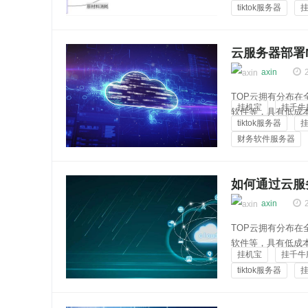
tiktok服务器
器上...
云知百科
云服务器部署
axin
TOP云拥有分布
挂机宝
挂千牛
软件等，具有低成
tiktok服务器
买链接：https://top
财务软件服务器
器部...
云知百科
如何通过云服
axin
TOP云拥有分布
软件等，具有低成
挂机宝
挂千牛
买链接：https://top
tiktok服务器
务器...
云知百科