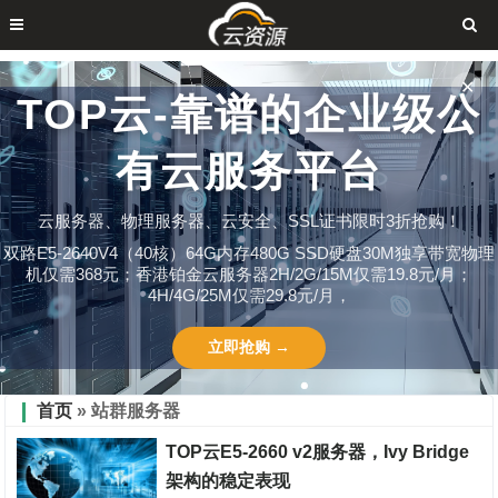
✕
TOP云-靠谱的企业级公
有云服务平台
云服务器、物理服务器、云安全、SSL证书限时3折抢购！
双路E5-2640V4（40核）64G内存480G SSD硬盘30M独享带宽物理
机仅需368元；香港铂金云服务器2H/2G/15M仅需19.8元/月；
4H/4G/25M仅需29.8元/月，
立即抢购 →
首页
» 站群服务器
TOP云E5-2660 v2服务器，Ivy Bridge
架构的稳定表现