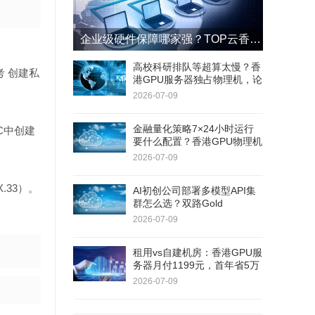
企业级硬件保障哪家强？TOP云香港GPU服务器4小时响应+8小时更换SLA
高校科研排队等超算太慢？香
 创建私
港GPU服务器独占物理机，论
文实验周期缩短60%
2026-07-09
金融量化策略7×24小时运行
-C中创建
要什么配置？香港GPU物理机
双路E5+RAID1，连续180天
2026-07-09
无停机
X.33）。
AI初创公司部署多模型API集
群怎么选？双路Gold
6138+RTX 5060Ti，40核80
2026-07-09
线程
租用vs自建机房：香港GPU服
务器月付1199元，首年省5万
+不用自己修硬件
2026-07-09