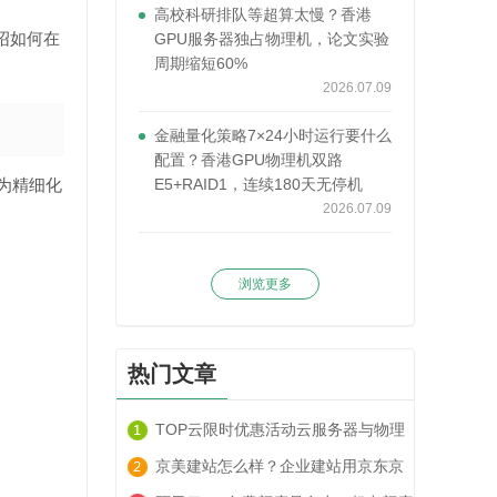
高校科研排队等超算太慢？香港
绍如何在
GPU服务器独占物理机，论文实验
周期缩短60%
2026.07.09
金融量化策略7×24小时运行要什么
配置？香港GPU物理机双路
为精细化
E5+RAID1，连续180天无停机
2026.07.09
浏览更多
热门文章
TOP云限时优惠活动云服务器与物理
服务器套餐租用推荐
京美建站怎么样？企业建站用京东京