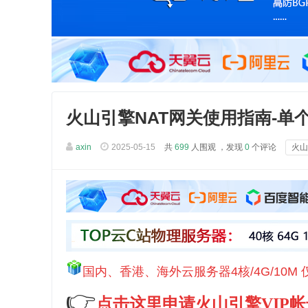
火山引擎NAT网关使用指南-单
axin
2025-05-15
共
699
人围观 ，发现
0
个评论
火山
国内、香港、海外云服务器4核/4G/10M 
👉
点击这里申请火山引擎VIP帐