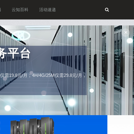
档
云知百科
活动速递
✕
务平台
19.8元/月；4H/4G/25M仅需29.8元/月，