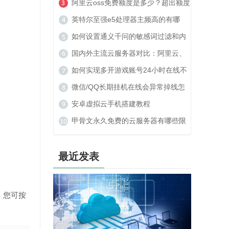
美建站可以吗？
阿里云oss免费额度是多少？超出额度
收费贵吗？
英特尔至强e5处理器主频高的有哪
些？
如何设置通义千问的敏感词过滤和内
容安全策略？
国内外主流云服务器对比：阿里云、
腾讯云、TOP云如何选？
如何实现多开游戏账号24小时在线不
被封号？
微信/QQ长期挂机在线会异常掉线怎
么办？
安卓虚拟云手机搭建教程
甲骨文永久免费的云服务器有哪些限
制？
最近发表
，您可按