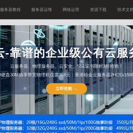
服务器教程
服务器运维
网络运营
资源下载
技术文
P云-靠谱的企业级公有云服
云服务器、物理服务器、云安全、SSL证书限时3折抢购！
SSD硬盘30M独享带宽物理机仅需368元；香港铂金云服务器2H/2G/15M仅需
立即抢购 →