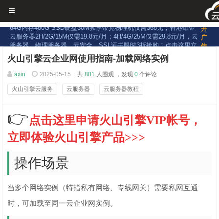
TOP云-靠谱的企业级公有云服务平台：双路E5-2640V4（40核）
展
64G内存480G SSD硬盘30M独享带宽物理机仅需368元；香港铂金
开
云服务器2H/2G/15M仅需19.8元/月；4H/4G/25M仅需29.8元/月，云
广
服务器、物理服务器、云安全、SSL证书限时3折抢购！点击这里立
告
即抢购！
▼
火山引擎云企业网使用指南-加载网络实例
axin
2025-05-15
共
801
人围观 ，发现
0
个评论
火山引擎云服务
云服务器
云服务器教程
👉
点击这里申请火山引擎VIP帐号，
立即体验火山引擎产品>>>
操作场景
当多个网络实例（特指私有网络、专线网关）需要私网互通
时，可加载至同一云企业网实例。