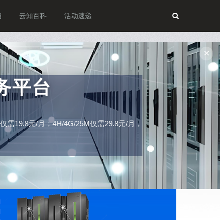
档
云知百科
活动速递
✕
务平台
19.8元/月；4H/4G/25M仅需29.8元/月，