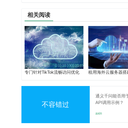
什么场景？
相关阅读
专门针对TikTok流畅访问优化
租用海外云服务器搭
可一键复制的 Xray VLESS +
tiktok感觉网络非
Reality 一键部署 + 完整配置模
能访问更流畅？
板
通义千问能否用
API调用示例？
不容错过
axin