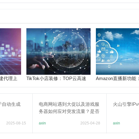
建代理上
TikTok小店装修：TOP云高速
Amazon直播新功能
常卡，怎么才
上传优化商品页面设置
障直播画质与实时互
于自动生成
电商网站遇到大促以及游戏服
火山引擎IP
务器如何应对突发流量？是否
需要负载均衡？
2025-08-15
axin
2025-04-28
axin