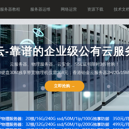
服务器教程
服务器运维
网络运营
资源下载
技术文
P云-靠谱的企业级公有云服
云服务器、物理服务器、云安全、SSL证书限时3折抢购！
SSD硬盘30M独享带宽物理机仅需368元；香港铂金云服务器2H/2G/15M仅需
立即抢购 →