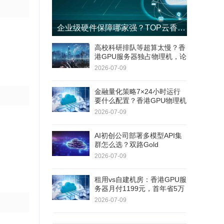
企业级硬件保障哪家强？TOP云香港GPU服务器4小时响应+8小时更换SLA
高校科研排队等超算太慢？香
港GPU服务器独占物理机，论
文实验周期缩短60%
2026-07-09
金融量化策略7×24小时运行
要什么配置？香港GPU物理机
双路E5+RAID1，连续180天
2026-07-09
无停机
AI初创公司部署多模型API集
群怎么选？双路Gold
6138+RTX 5060Ti，40核80
2026-07-09
线程
租用vs自建机房：香港GPU服
务器月付1199元，首年省5万
+不用自己修硬件
2026-07-09