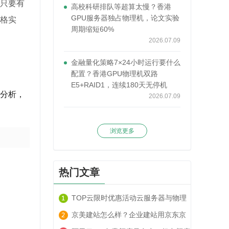
器只要有
高校科研排队等超算太慢？香港
GPU服务器独占物理机，论文实验
格实
周期缩短60%
2026.07.09
金融量化策略7×24小时运行要什么
配置？香港GPU物理机双路
E5+RAID1，连续180天无停机
分析，
2026.07.09
浏览更多
。
热门文章
TOP云限时优惠活动云服务器与物理
服务器套餐租用推荐
京美建站怎么样？企业建站用京东京