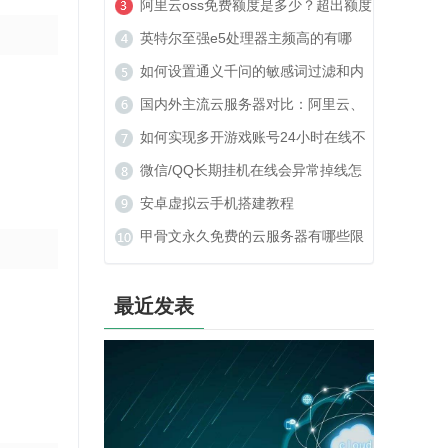
美建站可以吗？
阿里云oss免费额度是多少？超出额度
收费贵吗？
英特尔至强e5处理器主频高的有哪
些？
如何设置通义千问的敏感词过滤和内
容安全策略？
国内外主流云服务器对比：阿里云、
腾讯云、TOP云如何选？
如何实现多开游戏账号24小时在线不
被封号？
微信/QQ长期挂机在线会异常掉线怎
么办？
安卓虚拟云手机搭建教程
甲骨文永久免费的云服务器有哪些限
制？
最近发表