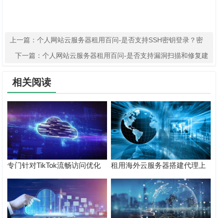
上一篇：
个人网站云服务器租用百问-是否支持SSH密钥登录？密
码登录是否安全？
下一篇：
个人网站云服务器租用百问-是否支持漏洞扫描和修复建
议？
相关阅读
专门针对TikTok流畅访问优化
租用海外云服务器搭建代理上
可一键复制的 Xray VLESS +
tiktok感觉网络非常卡，怎么才
Reality 一键部署 + 完整配置模
能访问更流畅？
板