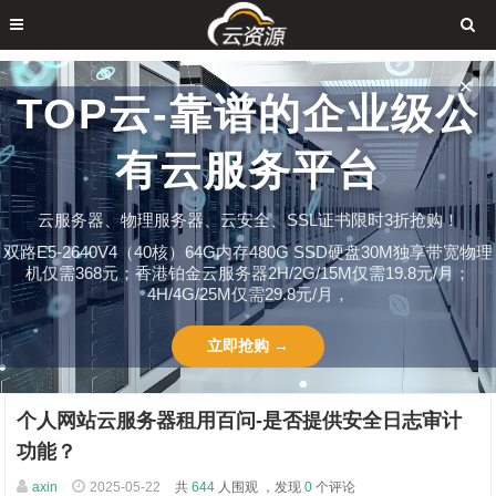
✕
TOP云-靠谱的企业级公
有云服务平台
云服务器、物理服务器、云安全、SSL证书限时3折抢购！
双路E5-2640V4（40核）64G内存480G SSD硬盘30M独享带宽物理
机仅需368元；香港铂金云服务器2H/2G/15M仅需19.8元/月；
4H/4G/25M仅需29.8元/月，
立即抢购 →
个人网站云服务器租用百问-是否提供安全日志审计
功能？
axin
2025-05-22
共
644
人围观 ，发现
0
个评论