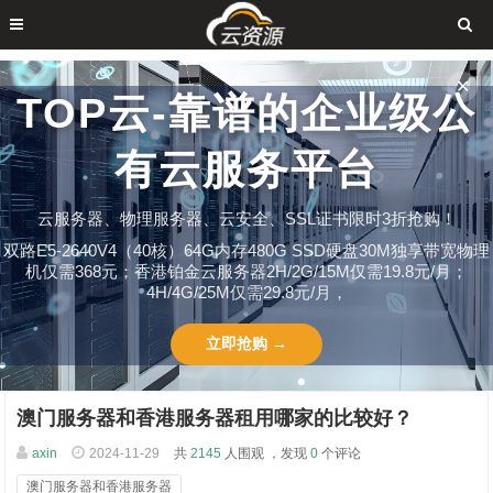
✕
TOP云-靠谱的企业级公
有云服务平台
云服务器、物理服务器、云安全、SSL证书限时3折抢购！
双路E5-2640V4（40核）64G内存480G SSD硬盘30M独享带宽物理
机仅需368元；香港铂金云服务器2H/2G/15M仅需19.8元/月；
4H/4G/25M仅需29.8元/月，
立即抢购 →
澳门服务器和香港服务器租用哪家的比较好？
axin
2024-11-29
共
2145
人围观 ，发现
0
个评论
澳门服务器和香港服务器