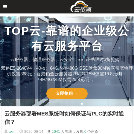
✕
TOP云-靠谱的企业级公
有云服务平台
云服务器、物理服务器、云安全、SSL证书限时3折抢购！
双路E5-2640V4（40核）64G内存480G SSD硬盘30M独享带宽物理
机仅需368元；香港铂金云服务器2H/2G/15M仅需19.8元/月；
4H/4G/25M仅需29.8元/月，
立即抢购 →
云服务器部署MES系统时如何保证与PLC的实时通
信？
axin
2025-06-14
共
1041
人围观 ，发现
0
个评论