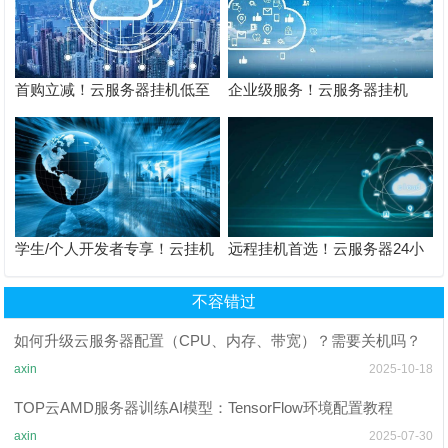
首购立减！云服务器挂机低至
企业级服务！云服务器挂机
19元/月，立即抢购
7×24小时技术支持
学生/个人开发者专享！云挂机
远程挂机首选！云服务器24小
服务器低价套餐
时不间断运行攻略
不容错过
如何升级云服务器配置（CPU、内存、带宽）？需要关机吗？
axin
2025-10-18
TOP云AMD服务器训练AI模型：TensorFlow环境配置教程
axin
2025-07-30