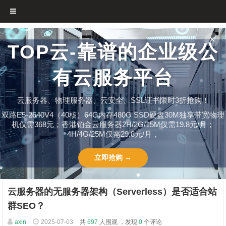
✕
TOP云-靠谱的企业级公
有云服务平台
云服务器、物理服务器、云安全、SSL证书限时3折抢购！
双路E5-2640V4（40核）64G内存480G SSD硬盘30M独享带宽物理
机仅需368元；香港铂金云服务器2H/2G/15M仅需19.8元/月；
4H/4G/25M仅需29.8元/月，
立即抢购 →
云服务器的无服务器架构（Serverless）是否适合站
群SEO？
axin
2025-07-03
共
697
人围观 ，发现
0
个评论