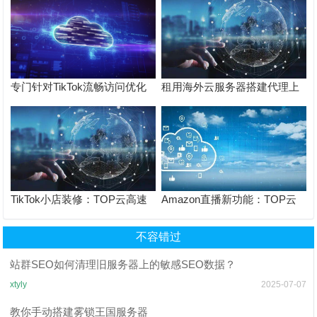
专门针对TikTok流畅访问优化
租用海外云服务器搭建代理上
可一键复制的 Xray VLESS +
tiktok感觉网络非常卡，怎么才
Reality 一键部署 + 完整配置模
能访问更流畅？
板
TikTok小店装修：TOP云高速
Amazon直播新功能：TOP云
上传优化商品页面设置
保障直播画质与实时互动
不容错过
站群SEO如何清理旧服务器上的敏感SEO数据？
xtyly
2025-07-07
教你手动搭建雾锁王国服务器