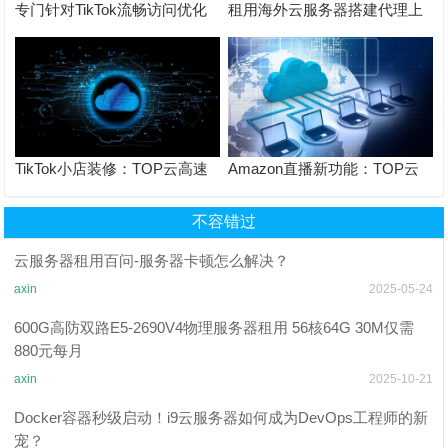
专门针对TikTok流畅访问优化
租用海外云服务器搭建代理上
可一键复制的 Xray VLESS +
tiktok感觉网络非常卡，怎么才
Reality 一键部署 + 完整配置模
能访问更流畅？
板
TikTok小店装修：TOP云高速
Amazon直播新功能：TOP云
上传优化商品页面设置
保障直播画质与实时互动
不容错过
云服务器租用百问-服务器卡顿怎么解决？
axin
2025-05-24
600G高防双路E5-2690V4物理服务器租用 56核64G 30M仅需
880元每月
axin
2025-10-21
Docker容器秒级启动！i9云服务器如何成为DevOps工程师的新
宠？