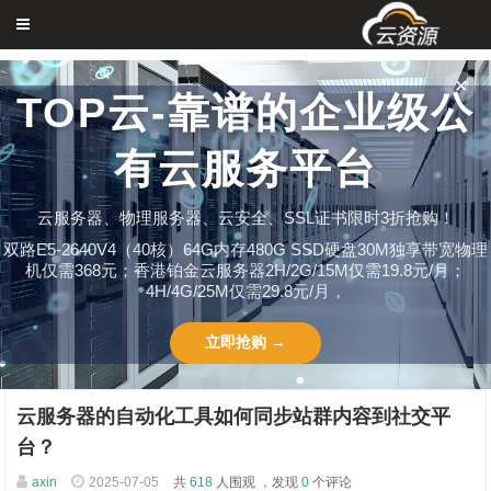
✕
TOP云-靠谱的企业级公
有云服务平台
云服务器、物理服务器、云安全、SSL证书限时3折抢购！
双路E5-2640V4（40核）64G内存480G SSD硬盘30M独享带宽物理
机仅需368元；香港铂金云服务器2H/2G/15M仅需19.8元/月；
4H/4G/25M仅需29.8元/月，
立即抢购 →
云服务器的自动化工具如何同步站群内容到社交平
台？
axin
2025-07-05
共
618
人围观 ，发现
0
个评论