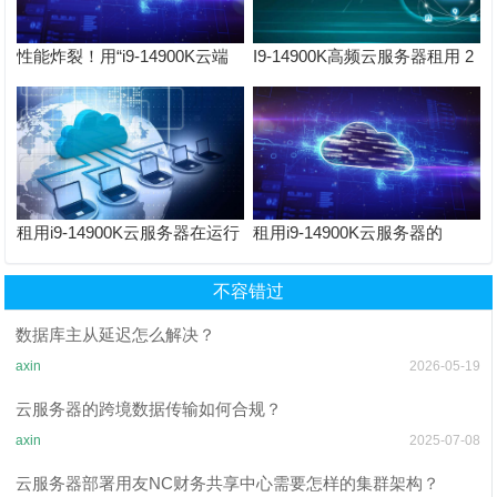
性能炸裂！用“i9-14900K云端
I9-14900K高频云服务器租用 2
PC”是种什么体验？TOP云让
核4G10M仅109元 赠送100G防
你告别电脑卡顿！
御
​​租用i9-14900K​​云服务器在运行
​​租用i9-14900K​​云服务器的
时的资源占用情况如何，能否
CPU 缓存架构对性能提升有多
有效分配资源？
大帮助？
不容错过
数据库主从延迟怎么解决？
axin
2026-05-19
云服务器的跨境数据传输如何合规？
axin
2025-07-08
云服务器部署用友NC财务共享中心需要怎样的集群架构？