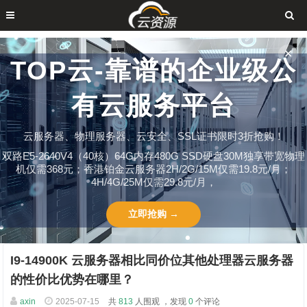
✕
TOP云-靠谱的企业级公
有云服务平台
云服务器、物理服务器、云安全、SSL证书限时3折抢购！
双路E5-2640V4（40核）64G内存480G SSD硬盘30M独享带宽物理
机仅需368元；香港铂金云服务器2H/2G/15M仅需19.8元/月；
4H/4G/25M仅需29.8元/月，
立即抢购 →
I9-14900K 云服务器相比同价位其他处理器云服务器
的性价比优势在哪里？​
axin
2025-07-15
共
813
人围观 ，发现
0
个评论