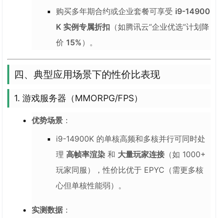
购买多年期合约或企业套餐可享受
i9-14900
K 实例专属折扣
（如腾讯云“企业优选”计划降
价
15%
）。
四、典型应用场景下的性价比表现
1. 游戏服务器（MMORPG/FPS）
优势场景
：
i9-14900K 的单核高频和多核并行可同时处
理
高帧率渲染
和
大量玩家连接
（如 1000+
玩家同服），性价比优于 EPYC（需更多核
心但单核性能弱）。
实测数据
：