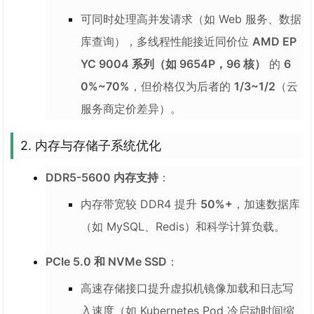
可同时处理高并发请求（如 Web 服务、数据
库查询），多线程性能接近同价位
AMD EP
YC 9004 系列（如 9654P，96 核）
的
6
0%~70%
，但价格仅为后者的
1/3~1/2
（云
服务商定价差异）。
2.
内存与存储子系统优化
DDR5-5600 内存支持
：
内存带宽较 DDR4 提升
50%+
，加速数据库
（如 MySQL、Redis）和科学计算负载。
PCIe 5.0 和 NVMe SSD
：
高速存储接口提升虚拟机镜像加载和日志写
入速度（如 Kubernetes Pod 冷启动时间缩