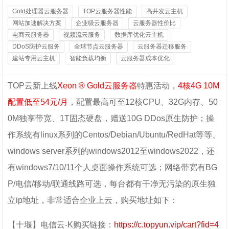
Gold处理器云服务器
TOP云服务器性能
高并发云主机
网站加速解决方案
企业级云服务器
云服务器性价比
电商云服务器
视频流云服务
数据库优化云主机
DDoS防护云服务
全球节点云服务器
云服务器迁移服务
建站专用云主机
智能负载均衡
云服务器成本优化
TOP云新上线
Xeon ® Gold云服务器
特惠活动，
4核4G 10M
配置低至54元/月
，配置最高可至12核CPU、32G内存、50
0M独享带宽、1T固态硬盘，赠送10G DDos原生防护；操
作系统有linux系列的Centos/Debian/Ubuntu/RedHat等等、
windows server系列的windows2012至windows2022，还
有windows7/10/11个人桌面操作系统可选；网络带宽有BG
P/电信/移动/联通线路可选，每台都有干净无污染的原生独
立ip地址，非常适合企业上云，购买地址如下：
【十堰】电信云-K购买链接：
https://c.topyun.vip/cart?fid=4