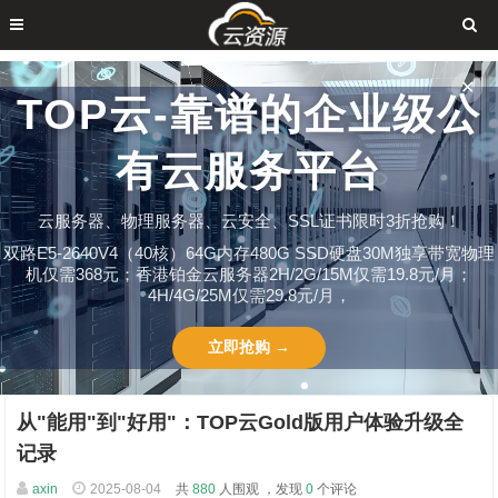
✕
TOP云-靠谱的企业级公
有云服务平台
云服务器、物理服务器、云安全、SSL证书限时3折抢购！
双路E5-2640V4（40核）64G内存480G SSD硬盘30M独享带宽物理
机仅需368元；香港铂金云服务器2H/2G/15M仅需19.8元/月；
4H/4G/25M仅需29.8元/月，
立即抢购 →
从"能用"到"好用"：TOP云Gold版用户体验升级全
记录
axin
2025-08-04
共
880
人围观 ，发现
0
个评论