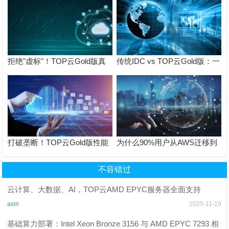
拒绝"虚标"！TOP云Gold版真
传统IDC vs TOP云Gold版：一
实性能数据公开挑战全行业
场关于TCO的终极对决
打破垄断！TOP云Gold版性能
为什么90%用户从AWS迁移到
碾压同价位竞品实测
TOP云Gold版？真实用户说
不容错过
云计算、大数据、AI，TOP云AMD EPYC服务器全面支持
axin
2025-11-19
基础算力部署：Intel Xeon Bronze 3156 与 AMD EPYC 7293 相