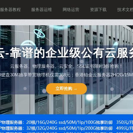
服务器教程
服务器运维
网络运营
资源下载
技术文
P云-靠谱的企业级公有云服
云服务器、物理服务器、云安全、SSL证书限时3折抢购！
SSD硬盘30M独享带宽物理机仅需368元；香港铂金云服务器2H/2G/15M仅需
立即抢购 →