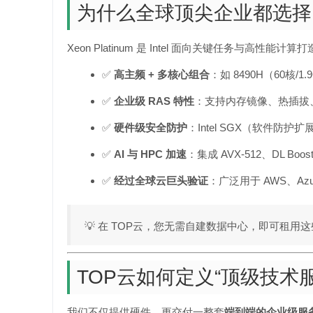
为什么全球顶尖企业都选择 Xeo
Xeon Platinum 是 Intel 面向关键任务与
✅
高主频 + 多核心组合
：如 8490H（60核/
✅
企业级 RAS 特性
：支持内存镜像、热插拔、机器
✅
硬件级安全防护
：Intel SGX（软件防
✅
AI 与 HPC 加速
：集成 AVX-512、DL B
✅
经过全球云巨头验证
：广泛用于 AWS、A
💡 在 TOP云，您无需自建数据中心，即可租用
TOP云如何定义“顶级技术服
我们不仅提供硬件，更交付一整套
端到端的企业级服