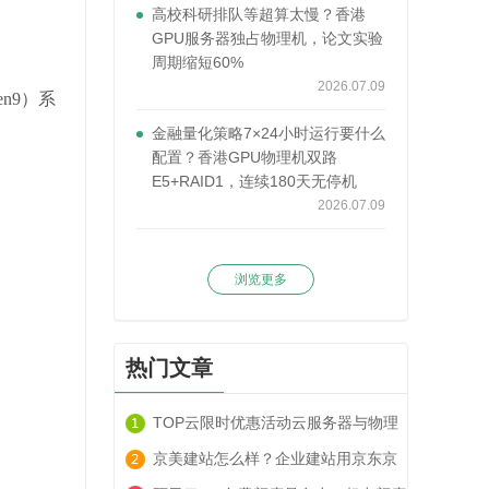
高校科研排队等超算太慢？香港
GPU服务器独占物理机，论文实验
周期缩短60%
2026.07.09
en9
）
系
金融量化策略7×24小时运行要什么
配置？香港GPU物理机双路
E5+RAID1，连续180天无停机
2026.07.09
浏览更多
热门文章
TOP云限时优惠活动云服务器与物理
服务器套餐租用推荐
京美建站怎么样？企业建站用京东京