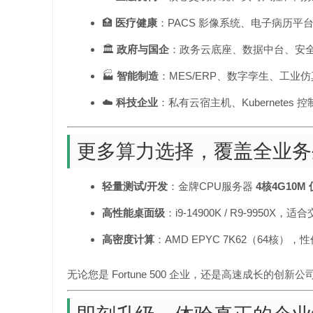
🏥
医疗健康
：PACS 影像系统、电子病历平
🏛️
政府与国企
：政务云底座、数据中台、安
🏭
智能制造
：MES/ERP、数字孪生、工业仿
☁️
科技企业
：私有云宿主机、Kubernetes 
更多算力选择，覆盖全业务
轻量测试/开发
：金牌CPU服务器
4核4G10M 
高性能桌面级
：i9-14900K / R9-9950X，
高密度计算
：AMD EPYC 7K62（64核），
无论您是 Fortune 500 企业，还是高速成长的创新