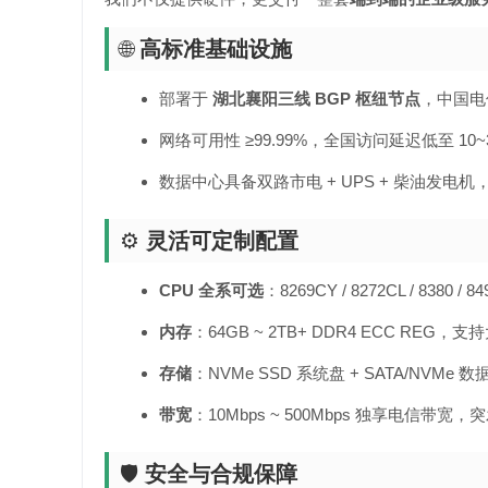
🌐
高标准基础设施
部署于
湖北襄阳三线 BGP 枢纽节点
，中国电
网络可用性 ≥99.99%，全国访问延迟低至 10~
数据中心具备双路市电 + UPS + 柴油发电
⚙️
灵活可定制配置
CPU 全系可选
：8269CY / 8272CL / 838
内存
：64GB ~ 2TB+ DDR4 ECC RE
存储
：NVMe SSD 系统盘 + SATA/NVMe 数据盘
带宽
：10Mbps ~ 500Mbps 独享电信带
🛡️
安全与合规保障