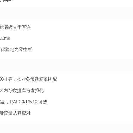
信省级骨干直连
30ms
机，保障电力零中断
0 / 8490H 等，按业务负载精准匹配
G，支持大内存数据库与虚拟化
，RAID 0/1/5/10 可选
宽，突发流量从容应对