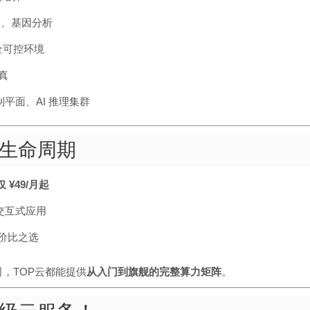
台、基因分析
全可控环境
真
控制平面、AI 推理集群
生命周期
仅 ¥49/月起
适合交互式应用
性价比之选
公司，TOP云都能提供
从入门到旗舰的完整算力矩阵
。