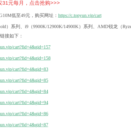
仅31元每月，点击抢购>>>
G10M低至49元，购买网址：
https://c.topyun.vip/cart
old）系列
、i9（9900K/12900K/14900K）
系列
、
AMD
锐龙（
Ryz
买链接如下：
pyun.vip/cart?fid=4&gid=157
pyun.vip/cart?fid=4&gid=158
pyun.vip/cart?fid=4&gid=83
pyun.vip/cart?fid=4&gid=85
pyun.vip/cart?fid=4&gid=84
pyun.vip/cart?fid=4&gid=94
pyun.vip/cart?fid=4&gid=86
pyun.vip/cart?fid=4&gid=87