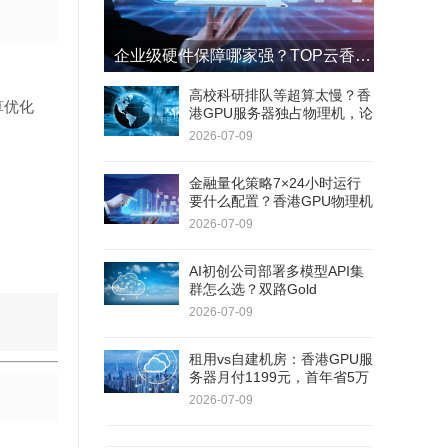
企业级硬件保障哪家强？TOP云香港GPU服务器4小时响应+8小时更换SLA
高校科研排队等超算太慢？香
算优化
港GPU服务器独占物理机，论
文实验周期缩短60%
2026-07-09
金融量化策略7×24小时运行
要什么配置？香港GPU物理机
双路E5+RAID1，连续180天
2026-07-09
无停机
AI初创公司部署多模型API集
群怎么选？双路Gold
6138+RTX 5060Ti，40核80
2026-07-09
线程
租用vs自建机房：香港GPU服
务器月付1199元，首年省5万
+不用自己修硬件
2026-07-09