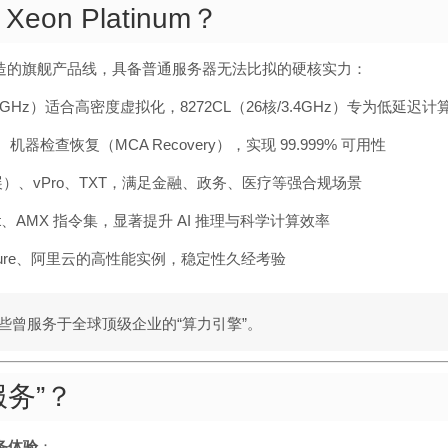
n Platinum？
高性能计算打造的旗舰产品线，具备普通服务器无法比拟的硬核实力：
1.9GHz）适合高密度虚拟化，8272CL（26核/3.4GHz）专为低延迟计
检查恢复（MCA Recovery），实现 99.999% 可用性
护扩展）、vPro、TXT，满足金融、政务、医疗等强合规场景
oost、AMX 指令集，显著提升 AI 推理与科学计算效率
zure、阿里云的高性能实例，稳定性久经考验
这些曾服务于全球顶级企业的“算力引擎”。
务”？
务体验
：