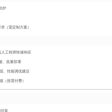
级防护
规要求（需定制方案）
真人工程师快速响应
救援、批量部署
固、性能调优建议
描（按需付费）
频结算