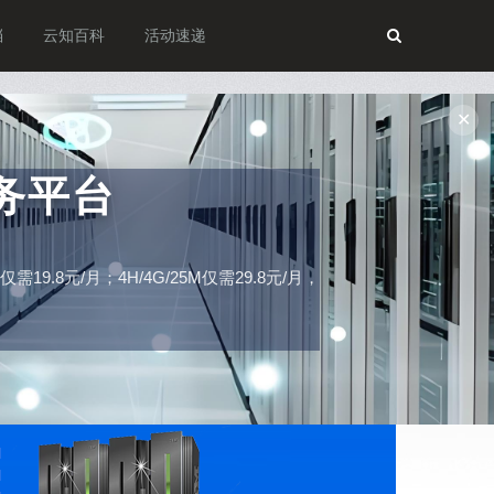
档
云知百科
活动速递
✕
务平台
19.8元/月；4H/4G/25M仅需29.8元/月，