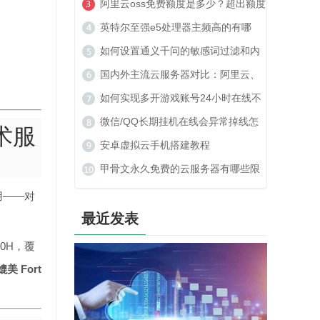
美建站可以吗？
阿里云oss免费额度是多少？超出额度
收费贵吗？
英特尔至强e5处理器主频高的有哪
些？
如何设置通义千问的敏感词过滤和内
容安全策略？
国内外主流云服务器对比：阿里云、
腾讯云、TOP云如何选？
如何实现多开游戏账号24小时在线不
被封号？
微信/QQ长期挂机在线会异常掉线怎
技术服
么办？
安卓虚拟云手机搭建教程
甲骨文永久免费的云服务器有哪些限
制？
用——对
最近发表
490H，覆
 Fort