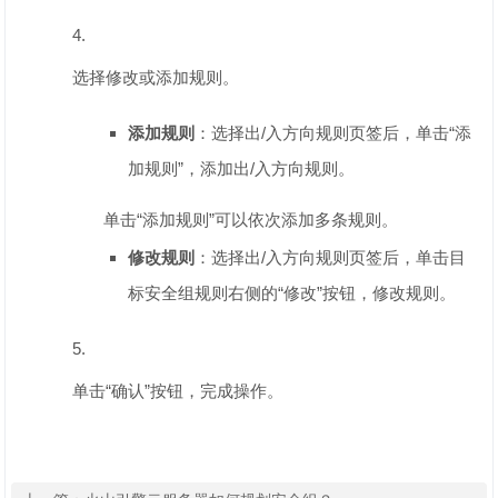
选择修改或添加规则。
添加规则
：选择出/入方向规则页签后，单击“添
加规则”，添加出/入方向规则。
单击“添加规则”可以依次添加多条规则。
修改规则
：选择出/入方向规则页签后，单击目
标安全组规则右侧的“修改”按钮，修改规则。
单击“确认”按钮，完成操作。