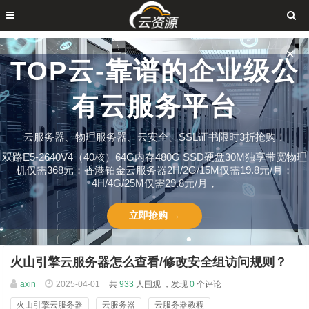
✕
TOP云-靠谱的企业级公
有云服务平台
云服务器、物理服务器、云安全、SSL证书限时3折抢购！
双路E5-2640V4（40核）64G内存480G SSD硬盘30M独享带宽物理
机仅需368元；香港铂金云服务器2H/2G/15M仅需19.8元/月；
4H/4G/25M仅需29.8元/月，
立即抢购 →
火山引擎云服务器怎么查看/修改安全组访问规则？
axin
2025-04-01
共
933
人围观 ，发现
0
个评论
火山引擎云服务器
云服务器
云服务器教程