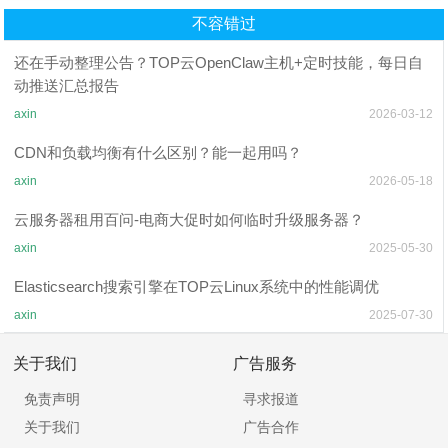
不容错过
还在手动整理公告？TOP云OpenClaw主机+定时技能，每日自
动推送汇总报告
axin
2026-03-12
CDN和负载均衡有什么区别？能一起用吗？
axin
2026-05-18
云服务器租用百问-电商大促时如何临时升级服务器？
axin
2025-05-30
Elasticsearch搜索引擎在TOP云Linux系统中的性能调优
axin
2025-07-30
关于我们
广告服务
免责声明
寻求报道
关于我们
广告合作