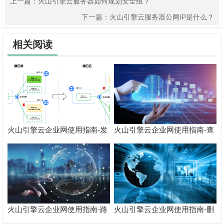
上一篇：
火山引擎云服务器如何规划安全组？
下一篇：
火山引擎云服务器公网IP是什么？
相关阅读
火山引擎云企业网使用指南-发
火山引擎云企业网使用指南-查
布/撤回VPC路由
看路由信息
火山引擎云企业网使用指南-路
火山引擎云企业网使用指南-删
由概述
除云服务访问