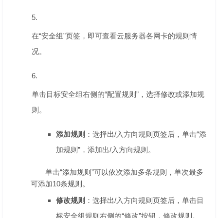
在“安全组”页签，即可查看云服务器各网卡的规则情
况。
单击目标安全组右侧的“配置规则”，选择修改或添加规
则。
添加规则
：选择出/入方向规则页签后，单击“添
加规则”，添加出/入方向规则。
单击“添加规则”可以依次添加多条规则，单次最多
可添加10条规则。
修改规则
：选择出/入方向规则页签后，单击目
标安全组规则右侧的“修改”按钮，修改规则。