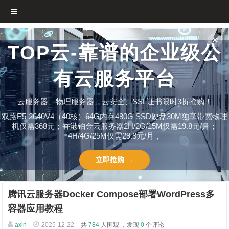
✕
TOP云-靠谱的企业级公
有云服务平台
云服务器、物理服务器、云安全、SSL证书限时3折抢购！
双路E5-2640V4（40核）64G内存480G SSD硬盘30M独享带宽物理
机仅需368元；香港铂金云服务器2H/2G/15M仅需19.8元/月；
4H/4G/25M仅需29.8元/月，
立即抢购 →
腾讯云服务器Docker Compose部署WordPress多
容器应用教程
axin
2025-12-22
共
784
人围观 ，发现
0
个评论