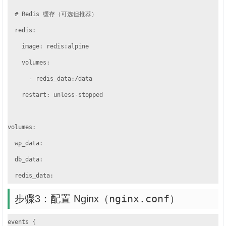
  # Redis 缓存（可选但推荐）

  redis:

    image: redis:alpine

    volumes:

      - redis_data:/data

    restart: unless-stopped

volumes:

  wp_data:

  db_data:

  redis_data:
nginx.conf
步骤3：配置 Nginx（
）
events {
