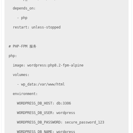
    depends_on:

      - php

    restart: unless-stopped

  # PHP-FPM 服务

  php:

    image: wordpress:php8.2-fpm-alpine

    volumes:

      - wp_data:/var/www/html

    environment:

      WORDPRESS_DB_HOST: db:3306

      WORDPRESS_DB_USER: wordpress

      WORDPRESS_DB_PASSWORD: secure_password_123

      WORDPRESS_DB_NAME: wordpress
