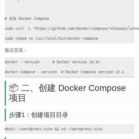
# 安装 Docker Compose

sudo curl -L "https://github.com/docker/compose/releases/lates
sudo chmod +x /usr/local/bin/docker-compose
验证安装：
docker --version      # Docker version 24.0+

docker-compose --version  # Docker Compose version v2.x
📦 二、创建 Docker Compose
项目
步骤1：创建项目目录
mkdir ~/wordpress-site && cd ~/wordpress-site