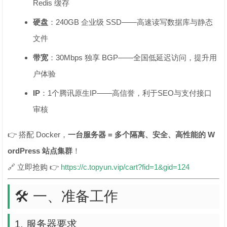
Redis 缓存
硬盘
：240GB 企业级 SSD——高速读写数据库与静态
文件
带宽
：30Mbps 独享 BGP——全国低延迟访问，提升用
户体验
IP
：1个腾讯原生IP——高信誉，利于SEO与支付接口
审核
👉 搭配 Docker，
一台服务器 = 多个隔离、安全、高性能的 W
ordPress 站点集群
！
🔗 立即抢购 👉
https://c.topyun.vip/cart?fid=1&gid=124
🛠️ 一、准备工作
1. 服务器要求