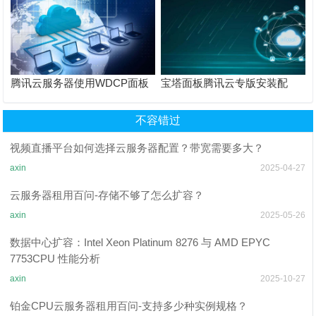
（WordPress/Discuz等）
腾讯云服务器使用WDCP面板
宝塔面板腾讯云专版安装配
搭建网站教程（适合新手入
置：可视化搭建各类CMS网站
门）
教程
不容错过
视频直播平台如何选择云服务器配置？带宽需要多大？
axin
2025-04-27
云服务器租用百问-存储不够了怎么扩容？
axin
2025-05-26
数据中心扩容：Intel Xeon Platinum 8276 与 AMD EPYC
7753CPU 性能分析
axin
2025-10-27
铂金CPU云服务器租用百问-支持多少种实例规格？