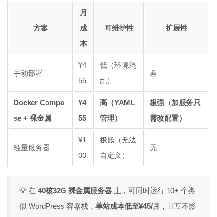
月
方案
成
可维护性
扩展性
本
¥4
低（环境混
手动部署
差
55
乱）
Docker Compo
¥4
高（YAML
极强（加服务只
se + 裸金属
55
管理）
需改配置）
¥1
极低（无法
轻量服务器
无
00
自定义）
💡 在
40核32G 裸金属服务器
上，可同时运行 10+ 个类
似 WordPress 容器栈，
单站成本低至¥45/月
，且互不影