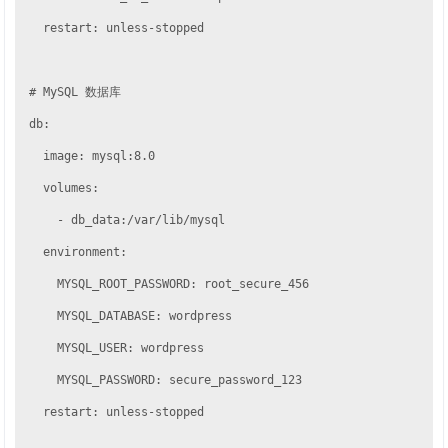
    restart: unless-stopped

  # MySQL 数据库

  db:

    image: mysql:8.0

    volumes:

      - db_data:/var/lib/mysql

    environment:

      MYSQL_ROOT_PASSWORD: root_secure_456

      MYSQL_DATABASE: wordpress

      MYSQL_USER: wordpress

      MYSQL_PASSWORD: secure_password_123

    restart: unless-stopped
