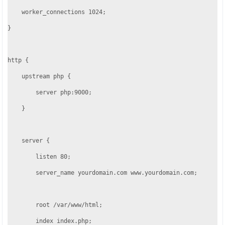
    worker_connections 1024;

}

http {

    upstream php {

        server php:9000;

    }

    server {

        listen 80;

        server_name yourdomain.com www.yourdomain.com;

        root /var/www/html;

        index index.php;
