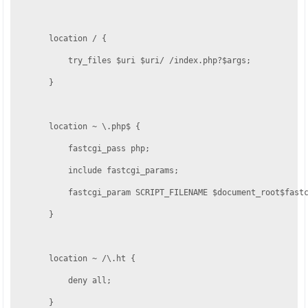
        location / {

            try_files $uri $uri/ /index.php?$args;

        }

        location ~ \.php$ {

            fastcgi_pass php;

            include fastcgi_params;

            fastcgi_param SCRIPT_FILENAME $document_root$fastc
        }

        location ~ /\.ht {

            deny all;

        }
