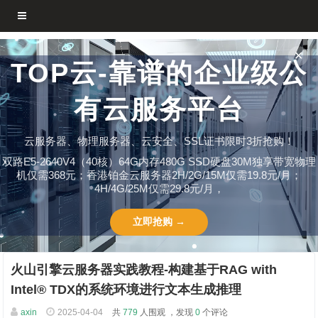
✕
TOP云-靠谱的企业级公
有云服务平台
云服务器、物理服务器、云安全、SSL证书限时3折抢购！
双路E5-2640V4（40核）64G内存480G SSD硬盘30M独享带宽物理
机仅需368元；香港铂金云服务器2H/2G/15M仅需19.8元/月；
4H/4G/25M仅需29.8元/月，
立即抢购 →
火山引擎云服务器实践教程-构建基于RAG with
Intel® TDX的系统环境进行文本生成推理
axin
2025-04-04
共
779
人围观 ，发现
0
个评论