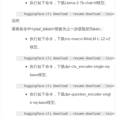
执行如下命令，下载Llama-2-7b-chat-hf模型。
huggingface-cli download --resume-download --local
说明
请将命令中
<your_token>
替换为上一步获取的Token。
执行如下命令，下载ms-marco-MiniLM-L-12-v2
模型。
huggingface-cli download --resume-download --local
执行如下命令，下载dpr-ctx_encoder-single-nq-
base模型。
huggingface-cli download --resume-download --local
执行如下命令，下载dpr-question_encoder-singl
e-nq-base模型。
huggingface-cli download --resume-download --local