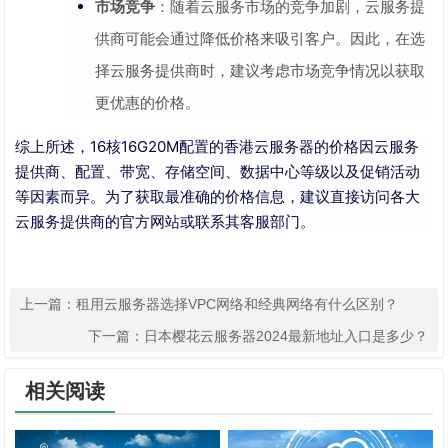
市场竞争
：随着云服务市场的竞争加剧，云服务提
供商可能会通过降低价格来吸引客户。因此，在选
择云服务提供商时，建议考虑市场竞争情况以获取
更优惠的价格。
综上所述，16核16G20M配置的香港云服务器的价格因云服务
提供商、配置、带宽、存储空间、数据中心等级以及促销活动
等因素而异。为了获取最准确的价格信息，建议直接访问各大
云服务提供商的官方网站或联系其客服部门。
上一篇：
租用云服务器选择VPC网络和经典网络有什么区别？
下一篇：
日本樱花云服务器2024最新地址入口是多少？
相关阅读