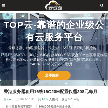
✕
TOP云-靠谱的企业级公
有云服务平台
云服务器、物理服务器、云安全、SSL证书限时3折抢购！
双路E5-2640V4（40核）64G内存480G SSD硬盘30M独享带宽物理
机仅需368元；香港铂金云服务器2H/2G/15M仅需19.8元/月；
4H/4G/25M仅需29.8元/月，
立即抢购 →
香港服务器租用16核16G20M配置仅需208元每月
axin
2024-11-11
共
1872
人围观 ，发现
0
个评论
香港云服务器哪家好
16核16G云服务器多少钱