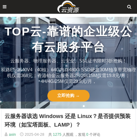
✕
TOP云-靠谱的企业级公
有云服务平台
云服务器、物理服务器、云安全、SSL证书限时3折抢购！
双路E5-2640V4（40核）64G内存480G SSD硬盘30M独享带宽物理
机仅需368元；香港铂金云服务器2H/2G/15M仅需19.8元/月；
4H/4G/25M仅需29.8元/月，
立即抢购 →
云服务器该选 Windows 还是 Linux？是否提供预装
环境（如宝塔面板、LAMP）？
axin
2025-04-28
共
1275
人围观 ，发现
0
个评论