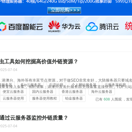
虫工具如何挖掘高价值外链资源？
2025-07-04
地、港澳台、海外等有丰富节点资源，对于做SEO非常友好，大陆服务器只要域
群服务器
多ip云服务器
引流站群
个人网站服务器
云服务器租用
须重复接入备案，省时省事；港澳台及海外服务器无须备案直接使用，TOP云
便宜云服务器
国内云服务器
香港云服务器
海外云服务器
，对于做站群的用户很合适，且价格实惠：4核4G 20M 45元/月、8核8G 100M 
云服务器使用
服务器使用教程
铂金服务器
已有
608
人围观 ，发
何通过云服务器监控外链质量？
2025-07-04