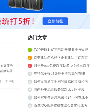
热门文章
TOP云限时优惠活动云服务器与物理
服务器套餐租用推荐
京美建站怎么样？企业建站用京东京
美建站可以吗？
阿里云oss免费额度是多少？超出额度
名有备案号
站群服务器
收费贵吗？
英特尔至强e5处理器主频高的有哪
96元/月，
现
0
个评论
些？
如何设置通义千问的敏感词过滤和内
容安全策略？
国内外主流云服务器对比：阿里云、
腾讯云、TOP云如何选？
如何实现多开游戏账号24小时在线不
被封号？
微信/QQ长期挂机在线会异常掉线怎