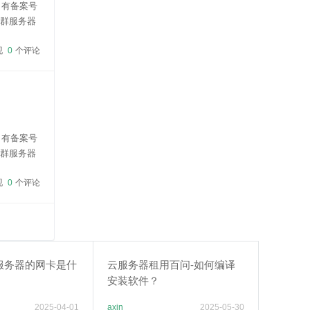
名有备案号
站群服务器
96元/月，
现
0
个评论
名有备案号
站群服务器
96元/月，
现
0
个评论
服务器的网卡是什
云服务器租用百问-如何编译
安装软件？
2025-04-01
axin
2025-05-30