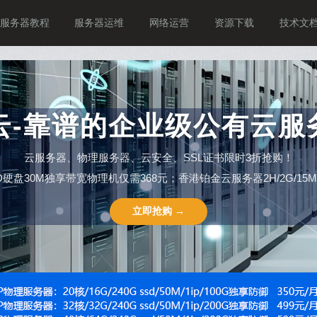
服务器教程
服务器运维
网络运营
资源下载
技术文
P云-靠谱的企业级公有云服
云服务器、物理服务器、云安全、SSL证书限时3折抢购！
SSD硬盘30M独享带宽物理机仅需368元；香港铂金云服务器2H/2G/15M仅需
立即抢购 →