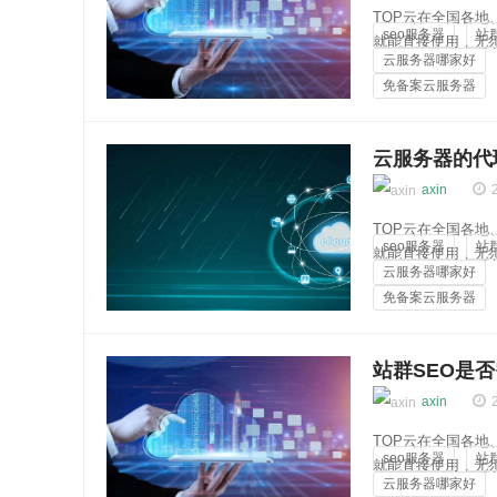
TOP云在全国各
seo服务器
站
就能直接使用，无
云服务器哪家好
多达256个独立ip
免备案云服务器
安全稳定，...
云知百科
云服务器的代
axin
TOP云在全国各
seo服务器
站
就能直接使用，无
云服务器哪家好
多达256个独立ip
免备案云服务器
安全稳定，...
云知百科
站群SEO是
axin
TOP云在全国各
seo服务器
站
就能直接使用，无
云服务器哪家好
多达256个独立ip