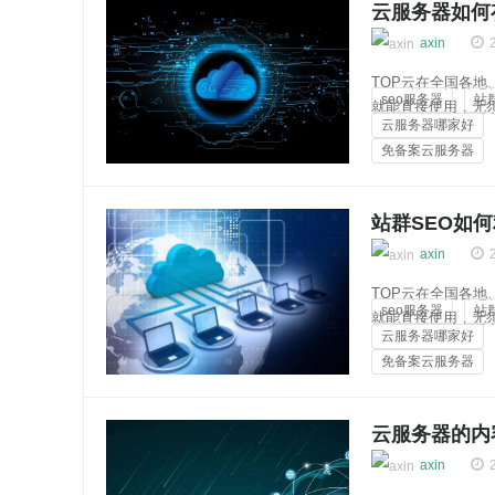
云服务器如何
axin
TOP云在全国各
seo服务器
站
就能直接使用，无
云服务器哪家好
多达256个独立ip
免备案云服务器
安全稳定，...
云知百科
站群SEO如
axin
TOP云在全国各
seo服务器
站
就能直接使用，无
云服务器哪家好
多达256个独立ip
免备案云服务器
安全稳定，...
云知百科
云服务器的内
axin