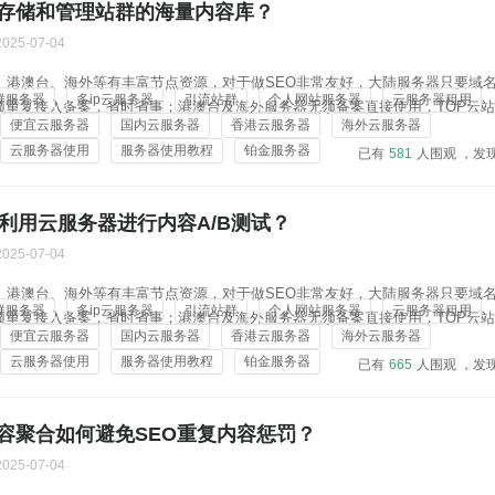
存储和管理站群的海量内容库？
2025-07-04
地、港澳台、海外等有丰富节点资源，对于做SEO非常友好，大陆服务器只要域
群服务器
多ip云服务器
引流站群
个人网站服务器
云服务器租用
须重复接入备案，省时省事；港澳台及海外服务器无须备案直接使用，TOP云
便宜云服务器
国内云服务器
香港云服务器
海外云服务器
，对于做站群的用户很合适，且价格实惠：4核4G 20M 45元/月、8核8G 100M 
云服务器使用
服务器使用教程
铂金服务器
已有
581
人围观 ，发
何利用云服务器进行内容A/B测试？
2025-07-04
地、港澳台、海外等有丰富节点资源，对于做SEO非常友好，大陆服务器只要域
群服务器
多ip云服务器
引流站群
个人网站服务器
云服务器租用
须重复接入备案，省时省事；港澳台及海外服务器无须备案直接使用，TOP云
便宜云服务器
国内云服务器
香港云服务器
海外云服务器
，对于做站群的用户很合适，且价格实惠：4核4G 20M 45元/月、8核8G 100M 
云服务器使用
服务器使用教程
铂金服务器
已有
665
人围观 ，发
容聚合如何避免SEO重复内容惩罚？
2025-07-04