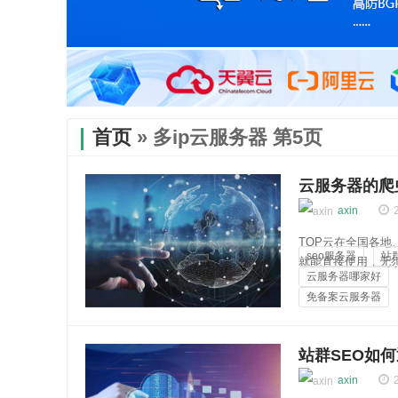
首页
» 多ip云服务器 第5页
云服务器的爬
axin
TOP云在全国各
seo服务器
站
就能直接使用，无
云服务器哪家好
多达256个独立ip
免备案云服务器
安全稳定，...
云知百科
站群SEO如
axin