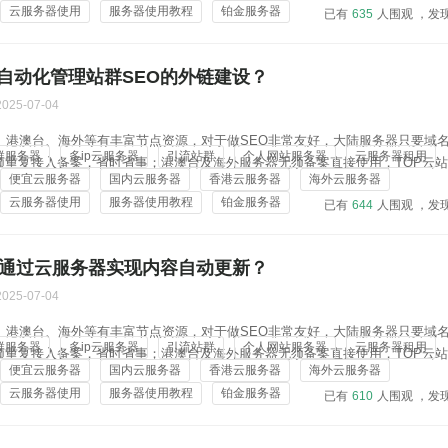
云服务器使用
服务器使用教程
铂金服务器
已有
635
人围观 ，发
自动化管理站群SEO的外链建设？
2025-07-04
地、港澳台、海外等有丰富节点资源，对于做SEO非常友好，大陆服务器只要域
群服务器
多ip云服务器
引流站群
个人网站服务器
云服务器租用
须重复接入备案，省时省事；港澳台及海外服务器无须备案直接使用，TOP云
便宜云服务器
国内云服务器
香港云服务器
海外云服务器
，对于做站群的用户很合适，且价格实惠：4核4G 20M 45元/月、8核8G 100M 
云服务器使用
服务器使用教程
铂金服务器
已有
644
人围观 ，发
何通过云服务器实现内容自动更新？
2025-07-04
地、港澳台、海外等有丰富节点资源，对于做SEO非常友好，大陆服务器只要域
群服务器
多ip云服务器
引流站群
个人网站服务器
云服务器租用
须重复接入备案，省时省事；港澳台及海外服务器无须备案直接使用，TOP云
便宜云服务器
国内云服务器
香港云服务器
海外云服务器
，对于做站群的用户很合适，且价格实惠：4核4G 20M 45元/月、8核8G 100M 
云服务器使用
服务器使用教程
铂金服务器
已有
610
人围观 ，发