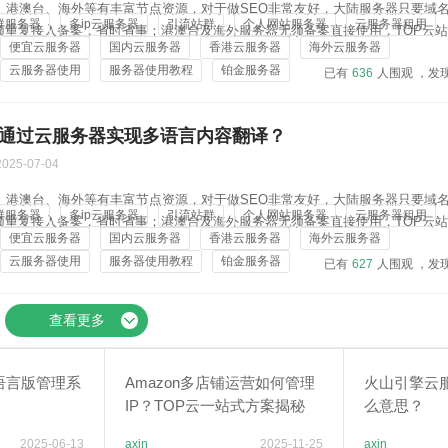
地、港澳台、海外等有丰富节点资源，对于做SEO非常友好，大陆服务器只要域
群服务器
多ip云服务器
引流站群
个人网站服务器
云服务器租用
须重复接入备案，省时省事；港澳台及海外服务器无须备案直接使用，TOP云
便宜云服务器
国内云服务器
香港云服务器
海外云服务器
，对于做站群的用户很合适，且价格实惠：4核4G 20M 45元/月、8核8G 100M 
云服务器使用
服务器使用教程
铂金服务器
已有
636
人围观 ，发
何通过云服务器实现多语言内容翻译？
2025-07-04
地、港澳台、海外等有丰富节点资源，对于做SEO非常友好，大陆服务器只要域
群服务器
多ip云服务器
引流站群
个人网站服务器
云服务器租用
须重复接入备案，省时省事；港澳台及海外服务器无须备案直接使用，TOP云
便宜云服务器
国内云服务器
香港云服务器
海外云服务器
，对于做站群的用户很合适，且价格实惠：4核4G 20M 45元/月、8核8G 100M 
云服务器使用
服务器使用教程
铂金服务器
已有
627
人围观 ，发
查看更多
语言版管理系
Amazon多店铺运营如何管理
火山引擎云
IP？TOP云一站式方案揭秘
么意思？
2025-06-13
axin
2025-11-25
axin