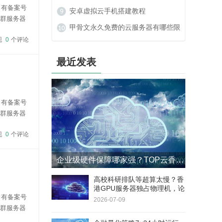
名有备案号
么办？
安卓虚拟云手机搭建教程
站群服务器
甲骨文永久免费的云服务器有哪些限
96元/月，
现
0
个评论
制？
最近发表
名有备案号
站群服务器
96元/月，
现
0
个评论
企业级硬件保障哪家强？TOP云香港GPU服务器4小时响应+8小时更换SLA
高校科研排队等超算太慢？香
港GPU服务器独占物理机，论
名有备案号
文实验周期缩短60%
2026-07-09
站群服务器
96元/月，