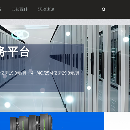
档
云知百科
活动速递
✕
务平台
19.8元/月；4H/4G/25M仅需29.8元/月，