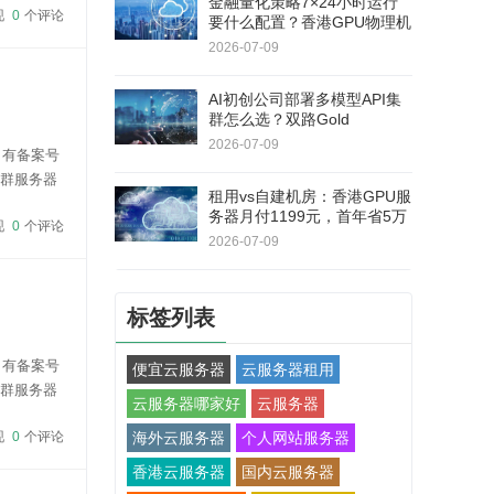
金融量化策略7×24小时运行
现
0
个评论
要什么配置？香港GPU物理机
双路E5+RAID1，连续180天
2026-07-09
无停机
AI初创公司部署多模型API集
群怎么选？双路Gold
6138+RTX 5060Ti，40核80
2026-07-09
名有备案号
线程
站群服务器
租用vs自建机房：香港GPU服
96元/月，
务器月付1199元，首年省5万
现
0
个评论
+不用自己修硬件
2026-07-09
标签列表
名有备案号
便宜云服务器
云服务器租用
站群服务器
云服务器哪家好
云服务器
96元/月，
现
0
个评论
海外云服务器
个人网站服务器
香港云服务器
国内云服务器