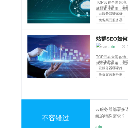
TOP云在全国各
seo服务器
站
就能直接使用，无
云服务器哪家好
多达256个独立ip
免备案云服务器
安全稳定，...
云知百科
站群SEO如
axin
TOP云在全国各
seo服务器
站
就能直接使用，无
云服务器哪家好
多达256个独立ip
免备案云服务器
安全稳定，...
云知百科
云服务器部署多
统的特殊需求？
不容错过
axin