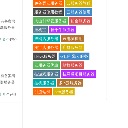
免备案云服务器
云服务器教程
服务器使用教程
云服务器使用
火山引擎云服务器
铂金服务器
名有备案号
站群服务器
挂机宝
挂千牛服务器
96元/月，
挂网店服务器
云电脑租用
现
0
个评论
淘宝店服务器
店群服务器
tiktok服务器
火山引擎云服务
云服务器优惠
站群服务器
挂游戏服务器
挂网赚项目服务器
名有备案号
站群服务器
挂机服务器
多ip云服务器
96元/月，
引流站群
seo服务器
现
0
个评论