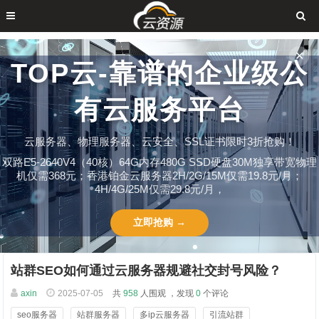
✕
TOP云-靠谱的企业级公
有云服务平台
云服务器、物理服务器、云安全、SSL证书限时3折抢购！
双路E5-2640V4（40核）64G内存480G SSD硬盘30M独享带宽物理
机仅需368元；香港铂金云服务器2H/2G/15M仅需19.8元/月；
4H/4G/25M仅需29.8元/月，
立即抢购 →
站群SEO如何通过云服务器规避社交封号风险？
axin
2025-07-05
共
958
人围观 ，发现
0
个评论
seo服务器
站群服务器
多ip云服务器
引流站群