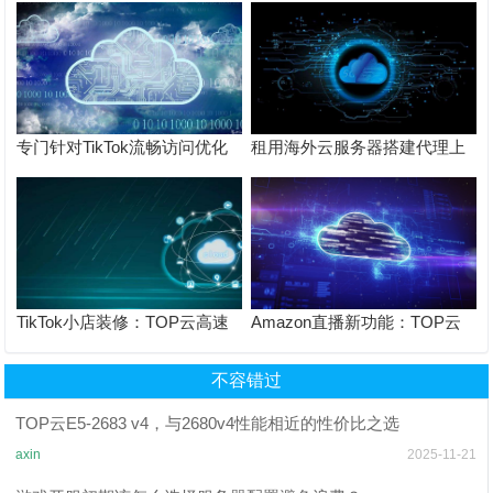
专门针对TikTok流畅访问优化
租用海外云服务器搭建代理上
可一键复制的 Xray VLESS +
tiktok感觉网络非常卡，怎么才
Reality 一键部署 + 完整配置模
能访问更流畅？
板
TikTok小店装修：TOP云高速
Amazon直播新功能：TOP云
上传优化商品页面设置
保障直播画质与实时互动
不容错过
TOP云E5-2683 v4，与2680v4性能相近的性价比之选
axin
2025-11-21