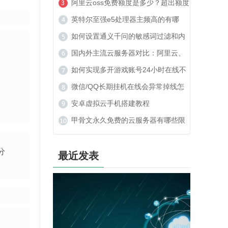
美建站可以吗？
阿里云oss免费额度是多少？超出额度
收费贵吗？
英特尔至强e5处理器主频高的有哪
些？
如何设置通义千问的敏感词过滤和内
容安全策略？
国内外主流云服务器对比：阿里云、
腾讯云、TOP云如何选？
如何实现多开游戏账号24小时在线不
被封号？
微信/QQ长期挂机在线会异常掉线怎
么办？
安卓虚拟云手机搭建教程
甲骨文永久免费的云服务器有哪些限
制？
分
最近发表