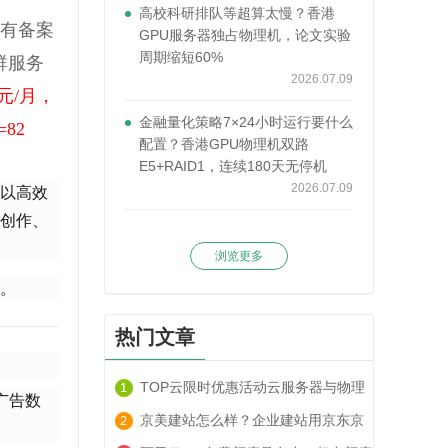
高校科研排队等超算太慢？香港
名有备案
GPU服务器独占物理机，论文实验
周期缩短60%
群服务
2026.07.09
6元/月
，
金融量化策略7×24小时运行要什么
d=82
配置？香港GPU物理机双路
E5+RAID1，连续180天无停机
2026.07.09
可以高效
创作、
浏览更多
。
热门文章
TOP云限时优惠活动云服务器与物理
广告数
服务器套餐租用推荐
京美建站怎么样？企业建站用京东京