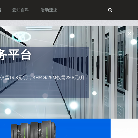
档
云知百科
活动速递
✕
务平台
19.8元/月；4H/4G/25M仅需29.8元/月，