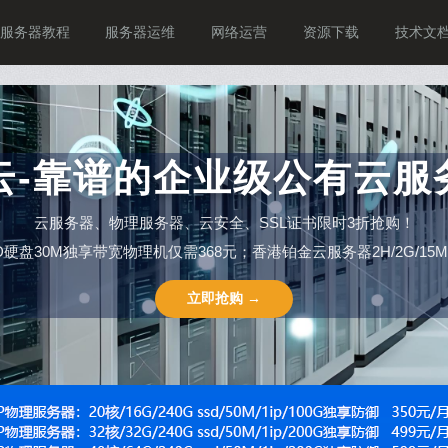
服务器教程
服务器运维
网络运营
资源下载
技术文
P云-靠谱的企业级公有云服
云服务器、物理服务器、云安全、SSL证书限时3折抢购！
SSD硬盘30M独享带宽物理机仅需368元；香港铂金云服务器2H/2G/15M仅需
立即抢购 →