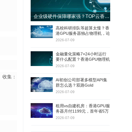
企业级硬件保障哪家强？TOP云香港GPU服务器4小时响应+8小时更换SLA
高校科研排队等超算太慢？香
港GPU服务器独占物理机，论
文实验周期缩短60%
2026-07-09
金融量化策略7×24小时运行
要什么配置？香港GPU物理机
双路E5+RAID1，连续180天
2026-07-09
无停机
点）收集：
AI初创公司部署多模型API集
群怎么选？双路Gold
6138+RTX 5060Ti，40核80
2026-07-09
线程
租用vs自建机房：香港GPU服
务器月付1199元，首年省5万
+不用自己修硬件
2026-07-09
。